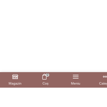
0
Magazin
Coș
Meniu
Categ