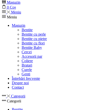
Magazin
0
Coș
Meniu
Meniu
Magazin
Bentite
Bentite cu perle
Bentite cu pietre
Bentite cu flori
Bentite Baby
Cercei
Accesorii par
Coliere
Bratari
Curele
Genti
Întrebări frecvente
Despre noi
Contact
Categorii
Categorii
Bentite