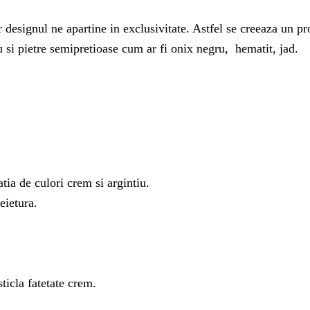
iar designul ne apartine in exclusivitate. Astfel se creeaza un p
iu si pietre semipretioase cum ar fi onix negru, hematit, jad.
tia de culori crem si argintiu.
eietura.
sticla fatetate crem.