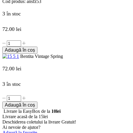
Cod produs:
ansfz53
3 în stoc
72.00
lei
Cantitate
Bentita
Adaugă în coș
Vintage
Bentita Vintage Spring
Spring
72.00
lei
3 în stoc
Cantitate
Bentita
Adaugă în coș
Vintage
Livrare la EasyBox de la
10lei
Spring
Livrare acasă de la 15lei
Deschiderea coletului la livrare
Gratuit!
Ai nevoie de ajutor?
Adaugă la favorite