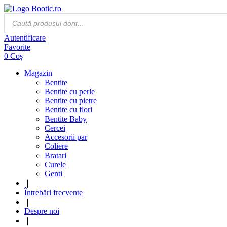
Products
search
Autentificare
Favorite
0
Coș
Magazin
Bentite
Bentite cu perle
Bentite cu pietre
Bentite cu flori
Bentite Baby
Cercei
Accesorii par
Coliere
Bratari
Curele
Genti
❘
Întrebări frecvente
❘
Despre noi
❘