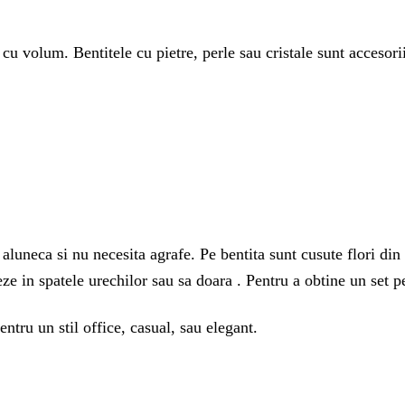
 cu volum. Bentitele cu pietre, perle sau cristale sunt accesori
luneca si nu necesita agrafe. Pe bentita sunt cusute flori din t
neze in spatele urechilor sau sa doara . Pentru a obtine un se
ntru un stil office, casual, sau elegant.