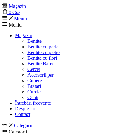
Magazin
0
Coș
Meniu
Meniu
Magazin
Bentite
Bentite cu perle
Bentite cu pietre
Bentite cu flori
Bentite Baby
Cercei
Accesorii par
Coliere
Bratari
Curele
Genti
Întrebări frecvente
Despre noi
Contact
Categorii
Categorii