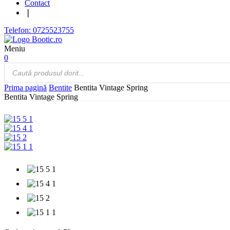
Contact
❘
Telefon: 0725523755
Meniu
0
Products
search
Prima pagină
Bentite
Bentita Vintage Spring
Bentita Vintage Spring