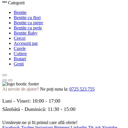
Categorii
Bentite
Bentite cu flori
Bentite cu pietre
Bentite cu perle
Bentite Baby
Cercei
Accesorii par
Curele
Coliere
Bratari
Genti
Ai nevoie de ajutor?
Ne poți suna la:
0725 523 755
Luni - Vineri: 10:00 - 17:00
Sâmbătă - Duminică: 11:30 - 15:00
Urmărește-ne și fii primul care află oferte!
Facebook
Twitter
Instagram
Pinterest
Linkedin
Tik-tok
Youtube