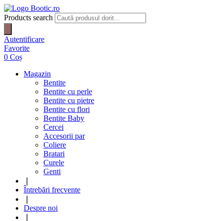
Products search
Autentificare
Favorite
0
Coș
Magazin
Bentite
Bentite cu perle
Bentite cu pietre
Bentite cu flori
Bentite Baby
Cercei
Accesorii par
Coliere
Bratari
Curele
Genti
❘
Întrebări frecvente
❘
Despre noi
❘