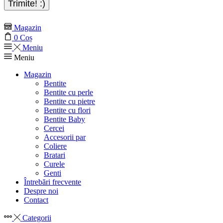
Magazin
0
Coș
Meniu
Meniu
Magazin
Bentite
Bentite cu perle
Bentite cu pietre
Bentite cu flori
Bentite Baby
Cercei
Accesorii par
Coliere
Bratari
Curele
Genti
Întrebări frecvente
Despre noi
Contact
Categorii