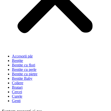
Accesorii păr
Bențite
Bentite cu flori
Bentite cu perle
Bentite cu pietre
Bentite Baby
Coliere
Bratari
Cercei
Curele
Genti
Suntem prezenți și pe: