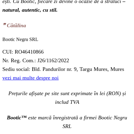
ești. Cu Bootic, fiecare zi devine o ocazie de a străluci
–
natural, autentic, cu stil.
❞‬ Cătălina
Bootic Negru SRL
CUI: RO46410866
Nr. Reg. Com.: J26/1162/2022
Sediu social: Bld. Pandurilor nr. 9, Targu Mures, Mures
vezi mai multe despre noi
Prețurile afișate pe site sunt exprimate în lei (RON) și
includ TVA
Bootic™
este marcă înregistrată a firmei Bootic Negru
SRL