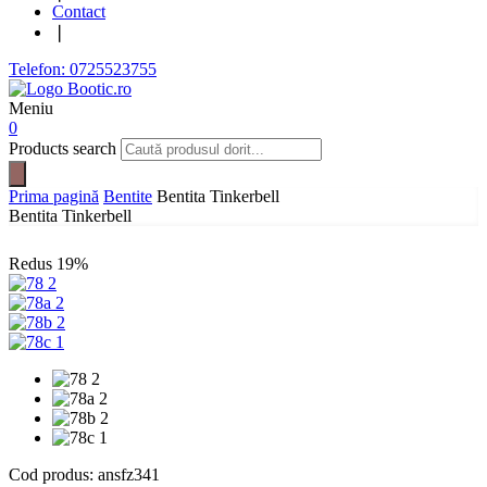
Contact
❘
Telefon: 0725523755
Meniu
0
Products search
Prima pagină
Bentite
Bentita Tinkerbell
Bentita Tinkerbell
Redus
19%
Cod produs:
ansfz341