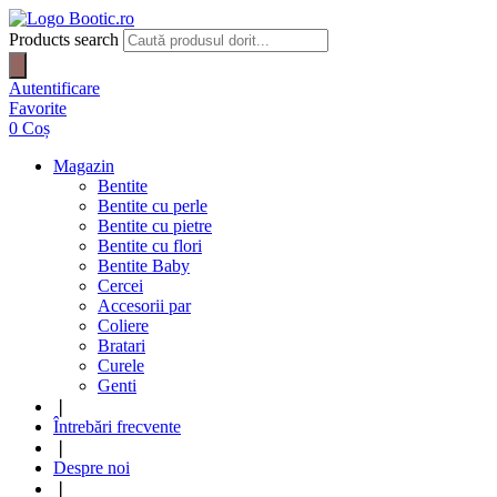
Products search
Autentificare
Favorite
0
Coș
Magazin
Bentite
Bentite cu perle
Bentite cu pietre
Bentite cu flori
Bentite Baby
Cercei
Accesorii par
Coliere
Bratari
Curele
Genti
❘
Întrebări frecvente
❘
Despre noi
❘