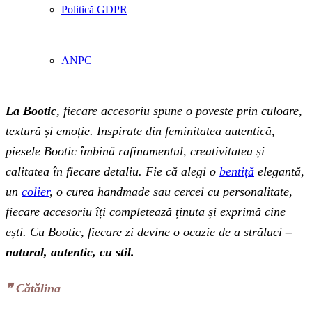
Politică GDPR
ANPC
La Bootic
, fiecare accesoriu spune o poveste prin culoare,
textură și emoție. Inspirate din feminitatea autentică,
piesele Bootic îmbină rafinamentul, creativitatea și
calitatea în fiecare detaliu. Fie că alegi o
bentiță
elegantă,
un
colier
, o curea handmade sau cercei cu personalitate,
fiecare accesoriu îți completează ținuta și exprimă cine
ești. Cu Bootic, fiecare zi devine o ocazie de a străluci
–
natural, autentic, cu stil.
❞‬ Cătălina