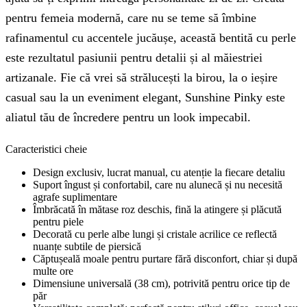
pentru femeia modernă, care nu se teme să îmbine
rafinamentul cu accentele jucăușe, această bentită cu perle
este rezultatul pasiunii pentru detalii și al măiestriei
artizanale. Fie că vrei să strălucești la birou, la o ieșire
casual sau la un eveniment elegant, Sunshine Pinky este
aliatul tău de încredere pentru un look impecabil.
Caracteristici cheie
Design exclusiv, lucrat manual, cu atenție la fiecare detaliu
Suport îngust și confortabil, care nu alunecă și nu necesită
agrafe suplimentare
Îmbrăcată în mătase roz deschis, fină la atingere și plăcută
pentru piele
Decorată cu perle albe lungi și cristale acrilice ce reflectă
nuanțe subtile de piersică
Căptușeală moale pentru purtare fără disconfort, chiar și după
multe ore
Dimensiune universală (38 cm), potrivită pentru orice tip de
păr