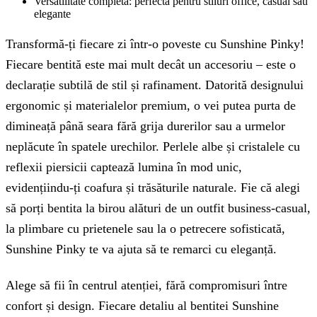
Versatilitate completă: perfectă pentru stiluri office, casual sau
elegante
Transformă-ți fiecare zi într-o poveste cu Sunshine Pinky!
Fiecare bentită este mai mult decât un accesoriu – este o
declarație subtilă de stil și rafinament. Datorită designului
ergonomic și materialelor premium, o vei putea purta de
dimineață până seara fără grija durerilor sau a urmelor
neplăcute în spatele urechilor. Perlele albe și cristalele cu
reflexii piersicii captează lumina în mod unic,
evidențiindu-ți coafura și trăsăturile naturale. Fie că alegi
să porți bentita la birou alături de un outfit business-casual,
la plimbare cu prietenele sau la o petrecere sofisticată,
Sunshine Pinky te va ajuta să te remarci cu eleganță.
Alege să fii în centrul atenției, fără compromisuri între
confort și design. Fiecare detaliu al bentitei Sunshine