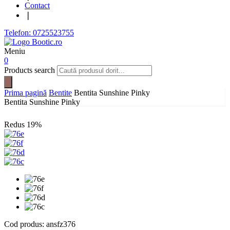
Contact
❘
Telefon: 0725523755
Meniu
0
Products search
Prima pagină
Bentite
Bentita Sunshine Pinky
Bentita Sunshine Pinky
Redus
19%
Cod produs:
ansfz376