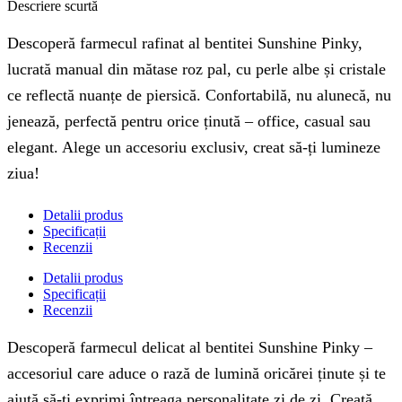
Descriere scurtă
Descoperă farmecul rafinat al bentitei Sunshine Pinky,
lucrată manual din mătase roz pal, cu perle albe și cristale
ce reflectă nuanțe de piersică. Confortabilă, nu alunecă, nu
jenează, perfectă pentru orice ținută – office, casual sau
elegant. Alege un accesoriu exclusiv, creat să-ți lumineze
ziua!
Detalii produs
Specificații
Recenzii
Detalii produs
Specificații
Recenzii
Descoperă farmecul delicat al bentitei Sunshine Pinky –
accesoriul care aduce o rază de lumină oricărei ținute și te
ajută să-ți exprimi întreaga personalitate zi de zi. Creată