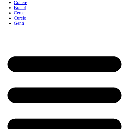
Coliere
Bratari
Cercei
Curele
Genti