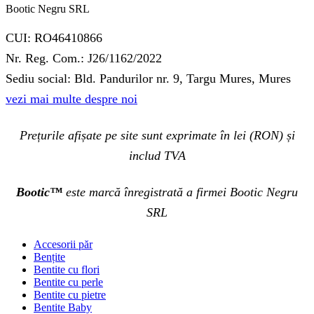
Bootic Negru SRL
CUI: RO46410866
Nr. Reg. Com.: J26/1162/2022
Sediu social: Bld. Pandurilor nr. 9, Targu Mures, Mures
vezi mai multe despre noi
Prețurile afișate pe site sunt exprimate în lei (RON) și
includ TVA
Bootic™
este marcă înregistrată a firmei Bootic Negru
SRL
Accesorii păr
Bențite
Bentite cu flori
Bentite cu perle
Bentite cu pietre
Bentite Baby