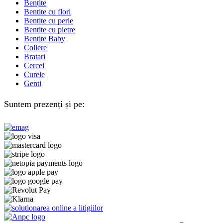
Bențite
Bentite cu flori
Bentite cu perle
Bentite cu pietre
Bentite Baby
Coliere
Bratari
Cercei
Curele
Genti
Suntem prezenți și pe: