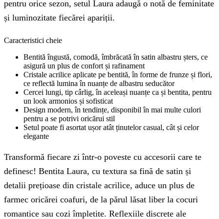
pentru orice sezon, setul Laura adaugă o notă de feminitate
și luminozitate fiecărei apariții.
Caracteristici cheie
Bentită îngustă, comodă, îmbrăcată în satin albastru șters, ce
asigură un plus de confort și rafinament
Cristale acrilice aplicate pe bentită, în forme de frunze și flori,
ce reflectă lumina în nuanțe de albastru seducător
Cercei lungi, tip cârlig, în aceleași nuanțe ca și bentita, pentru
un look armonios și sofisticat
Design modern, în tendințe, disponibil în mai multe culori
pentru a se potrivi oricărui stil
Setul poate fi asortat ușor atât ținutelor casual, cât și celor
elegante
Transformă fiecare zi într-o poveste cu accesorii care te
definesc! Bentita Laura, cu textura sa fină de satin și
detalii prețioase din cristale acrilice, aduce un plus de
farmec oricărei coafuri, de la părul lăsat liber la cocuri
romantice sau cozi împletite. Reflexiile discrete ale