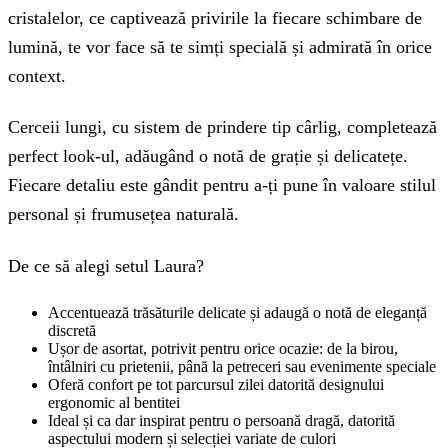
cristalelor, ce captivează privirile la fiecare schimbare de
lumină, te vor face să te simți specială și admirată în orice
context.
Cerceii lungi, cu sistem de prindere tip cârlig, completează
perfect look-ul, adăugând o notă de grație și delicatețe.
Fiecare detaliu este gândit pentru a-ți pune în valoare stilul
personal și frumusețea naturală.
De ce să alegi setul Laura?
Accentuează trăsăturile delicate și adaugă o notă de eleganță
discretă
Ușor de asortat, potrivit pentru orice ocazie: de la birou,
întâlniri cu prietenii, până la petreceri sau evenimente speciale
Oferă confort pe tot parcursul zilei datorită designului
ergonomic al bentitei
Ideal și ca dar inspirat pentru o persoană dragă, datorită
aspectului modern și selecției variate de culori