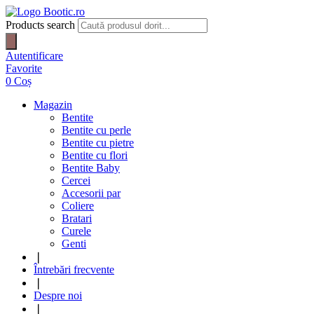
Products search
Autentificare
Favorite
0
Coș
Magazin
Bentite
Bentite cu perle
Bentite cu pietre
Bentite cu flori
Bentite Baby
Cercei
Accesorii par
Coliere
Bratari
Curele
Genti
❘
Întrebări frecvente
❘
Despre noi
❘