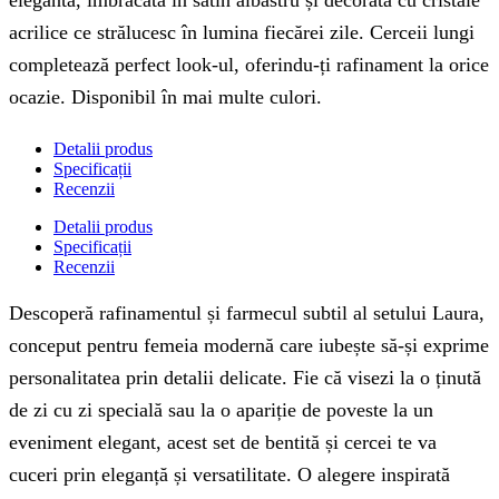
elegantă, îmbrăcată în satin albastru și decorată cu cristale
acrilice ce strălucesc în lumina fiecărei zile. Cerceii lungi
completează perfect look-ul, oferindu-ți rafinament la orice
ocazie. Disponibil în mai multe culori.
Detalii produs
Specificații
Recenzii
Detalii produs
Specificații
Recenzii
Descoperă rafinamentul și farmecul subtil al setului Laura,
conceput pentru femeia modernă care iubește să-și exprime
personalitatea prin detalii delicate. Fie că visezi la o ținută
de zi cu zi specială sau la o apariție de poveste la un
eveniment elegant, acest set de bentită și cercei te va
cuceri prin eleganță și versatilitate. O alegere inspirată