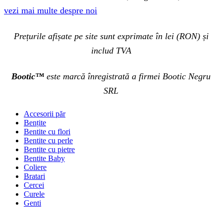
vezi mai multe despre noi
Prețurile afișate pe site sunt exprimate în lei (RON) și
includ TVA
Bootic™
este marcă înregistrată a firmei Bootic Negru
SRL
Accesorii păr
Bențite
Bentite cu flori
Bentite cu perle
Bentite cu pietre
Bentite Baby
Coliere
Bratari
Cercei
Curele
Genti