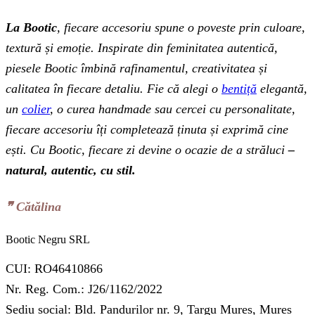
La Bootic
, fiecare accesoriu spune o poveste prin culoare,
textură și emoție. Inspirate din feminitatea autentică,
piesele Bootic îmbină rafinamentul, creativitatea și
calitatea în fiecare detaliu. Fie că alegi o
bentiță
elegantă,
un
colier
, o curea handmade sau cercei cu personalitate,
fiecare accesoriu îți completează ținuta și exprimă cine
ești. Cu Bootic, fiecare zi devine o ocazie de a străluci
–
natural, autentic, cu stil.
❞‬ Cătălina
Bootic Negru SRL
CUI: RO46410866
Nr. Reg. Com.: J26/1162/2022
Sediu social: Bld. Pandurilor nr. 9, Targu Mures, Mures