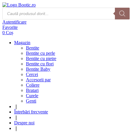
Products
search
Autentificare
Favorite
0
Coș
Magazin
Bentite
Bentite cu perle
Bentite cu pietre
Bentite cu flori
Bentite Baby
Cercei
Accesorii par
Coliere
Bratari
Curele
Genti
❘
Întrebări frecvente
❘
Despre noi
❘