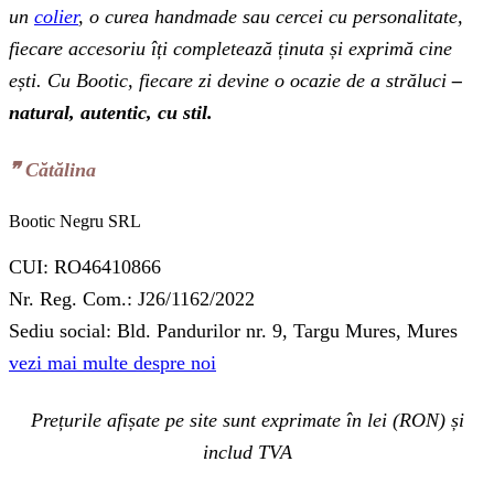
un
colier
, o curea handmade sau cercei cu personalitate,
fiecare accesoriu îți completează ținuta și exprimă cine
ești. Cu Bootic, fiecare zi devine o ocazie de a străluci
–
natural, autentic, cu stil.
❞‬ Cătălina
Bootic Negru SRL
CUI: RO46410866
Nr. Reg. Com.: J26/1162/2022
Sediu social: Bld. Pandurilor nr. 9, Targu Mures, Mures
vezi mai multe despre noi
Prețurile afișate pe site sunt exprimate în lei (RON) și
includ TVA