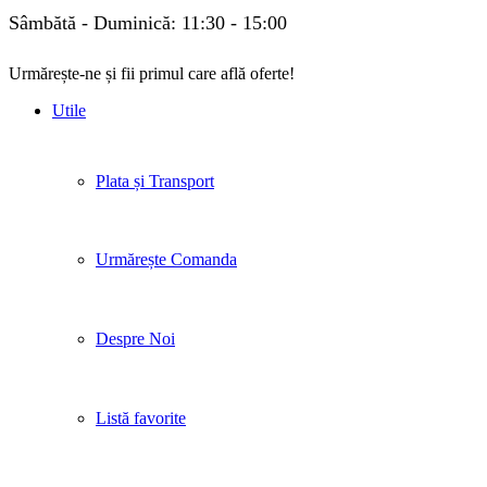
Sâmbătă - Duminică: 11:30 - 15:00
Urmărește-ne și fii primul care află oferte!
Facebook
Twitter
Instagram
Pinterest
Linkedin
Tik-
Youtube
Utile
tok
Plata și Transport
Urmărește Comanda
Despre Noi
Listă favorite