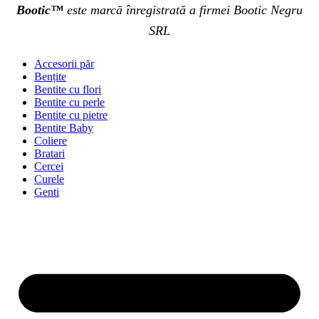
Bootic™
este marcă înregistrată a firmei Bootic Negru
SRL
Accesorii păr
Bențite
Bentite cu flori
Bentite cu perle
Bentite cu pietre
Bentite Baby
Coliere
Bratari
Cercei
Curele
Genti