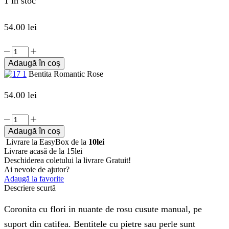
1 în stoc
54.00
lei
Cantitate
Bentita
Adaugă în coș
Romantic
Bentita Romantic Rose
Rose
54.00
lei
Cantitate
Bentita
Adaugă în coș
Romantic
Livrare la EasyBox de la
10lei
Rose
Livrare acasă de la 15lei
Deschiderea coletului la livrare
Gratuit!
Ai nevoie de ajutor?
Adaugă la favorite
Descriere scurtă
Coronita cu flori in nuante de rosu cusute manual, pe
suport din catifea. Bentitele cu pietre sau perle sunt