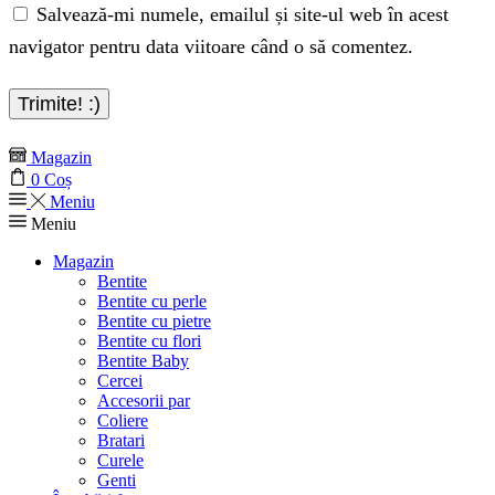
Salvează-mi numele, emailul și site-ul web în acest
navigator pentru data viitoare când o să comentez.
Magazin
0
Coș
Meniu
Meniu
Magazin
Bentite
Bentite cu perle
Bentite cu pietre
Bentite cu flori
Bentite Baby
Cercei
Accesorii par
Coliere
Bratari
Curele
Genti