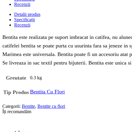
Recenzii
Detalii produs
Specificații
Recenzii
Bentita este realizata pe suport imbracat in catifea, nu aluneca
catifelei bentita se poate purta cu usurinta fara sa jeneze in 
Marimea este universala. Bentita poate fi un accesoriu atat pe
Se livreaza in sac textil pentru bijuterii. Bentita este unica s
Greutate
0.3 kg
Bentita Cu Flori
Tip Produs
Categorii:
Bentite
,
Bentite cu flori
Îți recomandăm