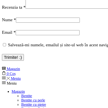
Recenzia ta
*
Nume
*
Email
*
Salvează-mi numele, emailul și site-ul web în acest navi
Magazin
0
Coș
Meniu
Meniu
Magazin
Bentite
Bentite cu perle
Bentite cu pietre