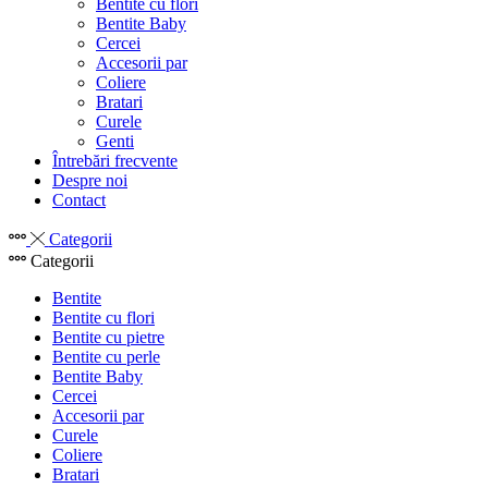
Bentite cu flori
Bentite Baby
Cercei
Accesorii par
Coliere
Bratari
Curele
Genti
Întrebări frecvente
Despre noi
Contact
Categorii
Categorii
Bentite
Bentite cu flori
Bentite cu pietre
Bentite cu perle
Bentite Baby
Cercei
Accesorii par
Curele
Coliere
Bratari