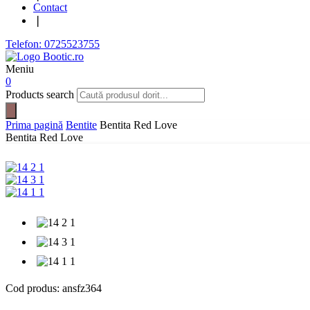
Contact
❘
Telefon: 0725523755
Meniu
0
Products search
Prima pagină
Bentite
Bentita Red Love
Bentita Red Love
Cod produs:
ansfz364