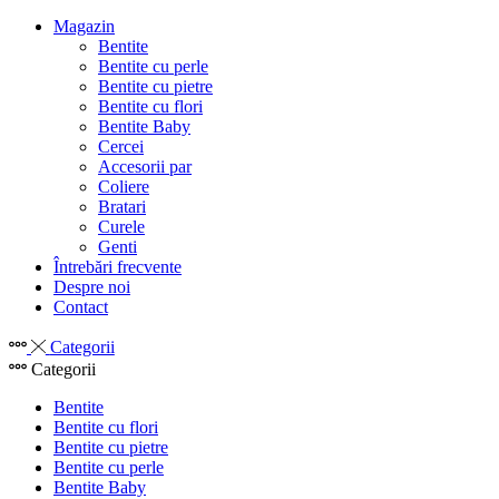
Magazin
Bentite
Bentite cu perle
Bentite cu pietre
Bentite cu flori
Bentite Baby
Cercei
Accesorii par
Coliere
Bratari
Curele
Genti
Întrebări frecvente
Despre noi
Contact
Categorii
Categorii
Bentite
Bentite cu flori
Bentite cu pietre
Bentite cu perle
Bentite Baby