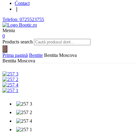
Contact
❘
Telefon: 0725523755
Meniu
0
Products search
Prima pagină
Bentite
Bentita Moscova
Bentita Moscova