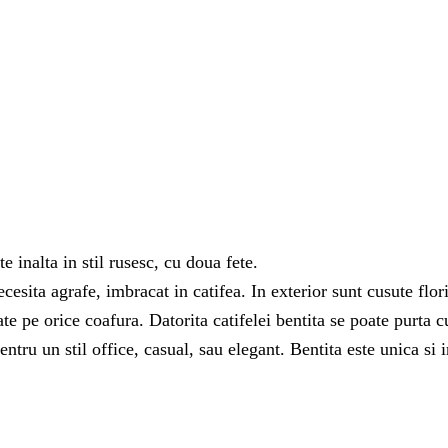
e inalta in stil rusesc, cu doua fete.
cesita agrafe, imbracat in catifea. In exterior sunt cusute flor
tate pe orice coafura. Datorita catifelei bentita se poate purta 
ntru un stil office, casual, sau elegant. Bentita este unica si 