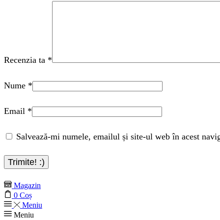
Recenzia ta
*
Nume
*
Email
*
Salvează-mi numele, emailul și site-ul web în acest navi
Magazin
0
Coș
Meniu
Meniu