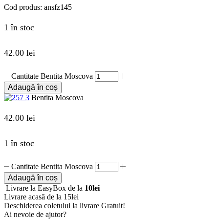
Cod produs:
ansfz145
1 în stoc
42.00
lei
Cantitate Bentita Moscova
Adaugă în coș
Bentita Moscova
42.00
lei
1 în stoc
Cantitate Bentita Moscova
Adaugă în coș
Livrare la EasyBox de la
10lei
Livrare acasă de la 15lei
Deschiderea coletului la livrare
Gratuit!
Ai nevoie de ajutor?