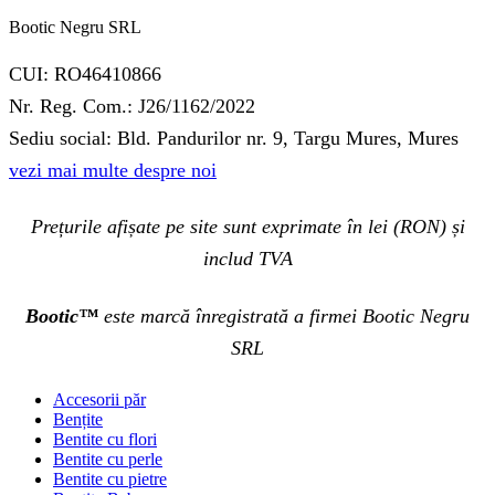
Bootic Negru SRL
CUI: RO46410866
Nr. Reg. Com.: J26/1162/2022
Sediu social: Bld. Pandurilor nr. 9, Targu Mures, Mures
vezi mai multe despre noi
Prețurile afișate pe site sunt exprimate în lei (RON) și
includ TVA
Bootic™
este marcă înregistrată a firmei Bootic Negru
SRL
Accesorii păr
Bențite
Bentite cu flori
Bentite cu perle
Bentite cu pietre