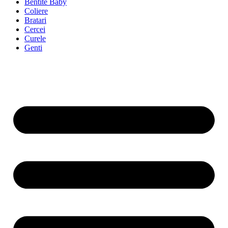
Bentite Baby
Coliere
Bratari
Cercei
Curele
Genti