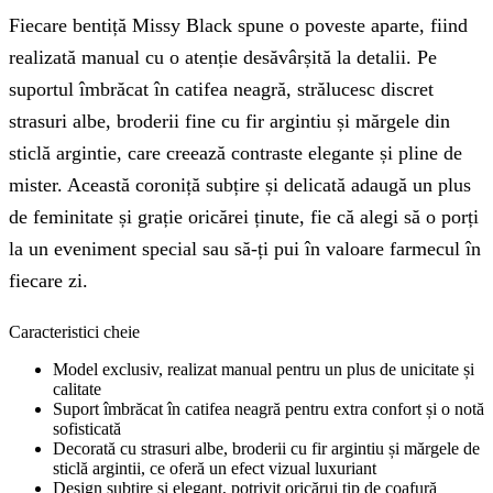
Fiecare bentiță Missy Black spune o poveste aparte, fiind
realizată manual cu o atenție desăvârșită la detalii. Pe
suportul îmbrăcat în catifea neagră, strălucesc discret
strasuri albe, broderii fine cu fir argintiu și mărgele din
sticlă argintie, care creează contraste elegante și pline de
mister. Această coroniță subțire și delicată adaugă un plus
de feminitate și grație oricărei ținute, fie că alegi să o porți
la un eveniment special sau să-ți pui în valoare farmecul în
fiecare zi.
Caracteristici cheie
Model exclusiv, realizat manual pentru un plus de unicitate și
calitate
Suport îmbrăcat în catifea neagră pentru extra confort și o notă
sofisticată
Decorată cu strasuri albe, broderii cu fir argintiu și mărgele de
sticlă argintii, ce oferă un efect vizual luxuriant
Design subțire și elegant, potrivit oricărui tip de coafură