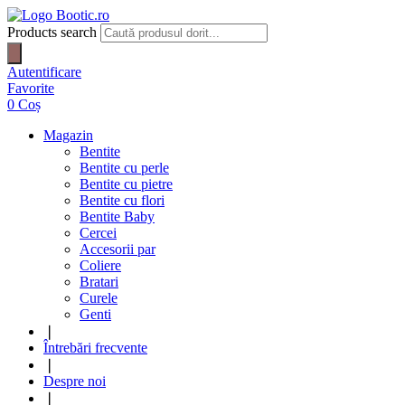
Products search
Autentificare
Favorite
0
Coș
Magazin
Bentite
Bentite cu perle
Bentite cu pietre
Bentite cu flori
Bentite Baby
Cercei
Accesorii par
Coliere
Bratari
Curele
Genti
❘
Întrebări frecvente
❘
Despre noi
❘