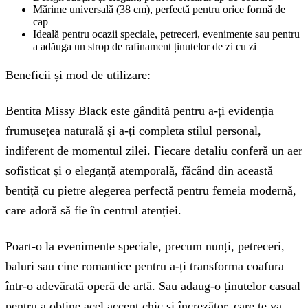
Mărime universală (38 cm), perfectă pentru orice formă de
cap
Ideală pentru ocazii speciale, petreceri, evenimente sau pentru
a adăuga un strop de rafinament ținutelor de zi cu zi
Beneficii și mod de utilizare:
Bentita Missy Black este gândită pentru a-ți evidenția
frumusețea naturală și a-ți completa stilul personal,
indiferent de momentul zilei. Fiecare detaliu conferă un aer
sofisticat și o eleganță atemporală, făcând din această
bentiță cu pietre alegerea perfectă pentru femeia modernă,
care adoră să fie în centrul atenției.
Poart-o la evenimente speciale, precum nunți, petreceri,
baluri sau cine romantice pentru a-ți transforma coafura
într-o adevărată operă de artă. Sau adaug-o ținutelor casual
pentru a obține acel accent chic și încrezător, care te va