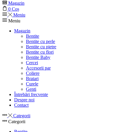
Magazin
0
Coș
Meniu
Meniu
Magazin
Bentite
Bentite cu perle
Bentite cu pietre
Bentite cu flori
Bentite Baby
Cercei
Accesorii par
Coliere
Bratari
Curele
Genti
Întrebări frecvente
Despre noi
Contact
Categorii
Categorii
Bentite