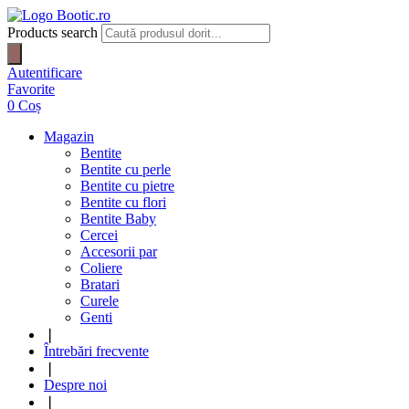
Products search
Autentificare
Favorite
0
Coș
Magazin
Bentite
Bentite cu perle
Bentite cu pietre
Bentite cu flori
Bentite Baby
Cercei
Accesorii par
Coliere
Bratari
Curele
Genti
❘
Întrebări frecvente
❘
Despre noi
❘