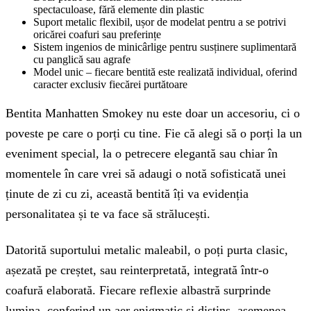
spectaculoase, fără elemente din plastic
Suport metalic flexibil, ușor de modelat pentru a se potrivi
oricărei coafuri sau preferințe
Sistem ingenios de minicârlige pentru susținere suplimentară
cu panglică sau agrafe
Model unic – fiecare bentită este realizată individual, oferind
caracter exclusiv fiecărei purtătoare
Bentita Manhatten Smokey nu este doar un accesoriu, ci o
poveste pe care o porți cu tine. Fie că alegi să o porți la un
eveniment special, la o petrecere elegantă sau chiar în
momentele în care vrei să adaugi o notă sofisticată unei
ținute de zi cu zi, această bentită îți va evidenția
personalitatea și te va face să strălucești.
Datorită suportului metalic maleabil, o poți purta clasic,
așezată pe creștet, sau reinterpretată, integrată într-o
coafură elaborată. Fiecare reflexie albastră surprinde
lumina, conferind un aer enigmatic și distins, asemenea