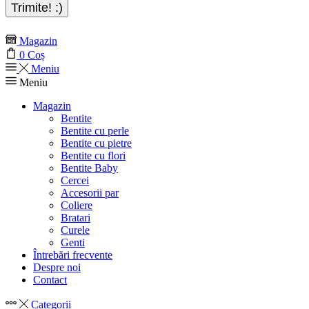
Magazin
0
Coș
Meniu
Meniu
Magazin
Bentite
Bentite cu perle
Bentite cu pietre
Bentite cu flori
Bentite Baby
Cercei
Accesorii par
Coliere
Bratari
Curele
Genti
Întrebări frecvente
Despre noi
Contact
Categorii