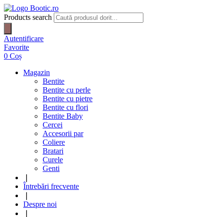
Products search
Autentificare
Favorite
0
Coș
Magazin
Bentite
Bentite cu perle
Bentite cu pietre
Bentite cu flori
Bentite Baby
Cercei
Accesorii par
Coliere
Bratari
Curele
Genti
❘
Întrebări frecvente
❘
Despre noi
❘