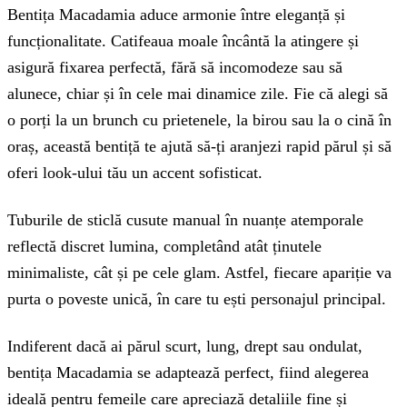
Bentița Macadamia aduce armonie între eleganță și
funcționalitate. Catifeaua moale încântă la atingere și
asigură fixarea perfectă, fără să incomodeze sau să
alunece, chiar și în cele mai dinamice zile. Fie că alegi să
o porți la un brunch cu prietenele, la birou sau la o cină în
oraș, această bentiță te ajută să-ți aranjezi rapid părul și să
oferi look-ului tău un accent sofisticat.
Tuburile de sticlă cusute manual în nuanțe atemporale
reflectă discret lumina, completând atât ținutele
minimaliste, cât și pe cele glam. Astfel, fiecare apariție va
purta o poveste unică, în care tu ești personajul principal.
Indiferent dacă ai părul scurt, lung, drept sau ondulat,
bentița Macadamia se adaptează perfect, fiind alegerea
ideală pentru femeile care apreciază detaliile fine și