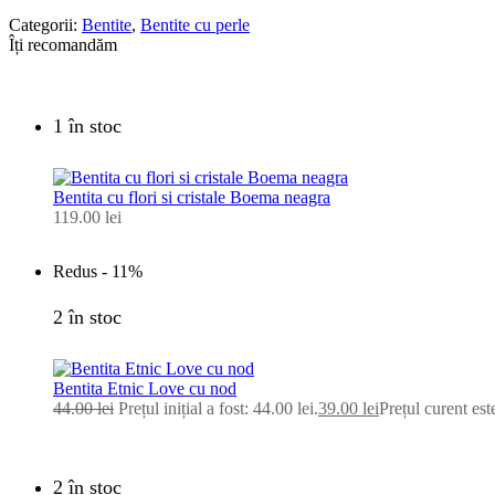
Categorii:
Bentite
,
Bentite cu perle
Îți recomandăm
1 în stoc
Bentita cu flori si cristale Boema neagra
119.00
lei
Redus -
11%
2 în stoc
Bentita Etnic Love cu nod
44.00
lei
Prețul inițial a fost: 44.00 lei.
39.00
lei
Prețul curent este
2 în stoc