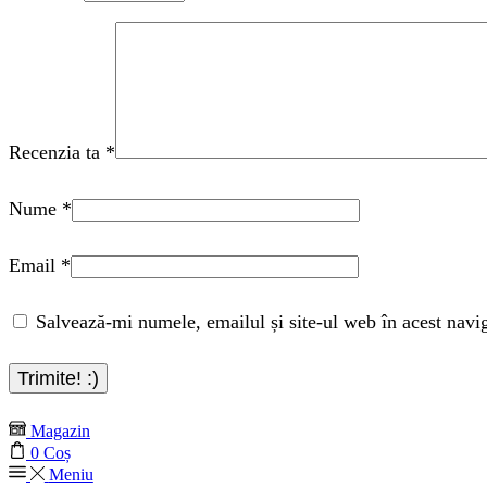
Recenzia ta
*
Nume
*
Email
*
Salvează-mi numele, emailul și site-ul web în acest navi
Magazin
0
Coș
Meniu