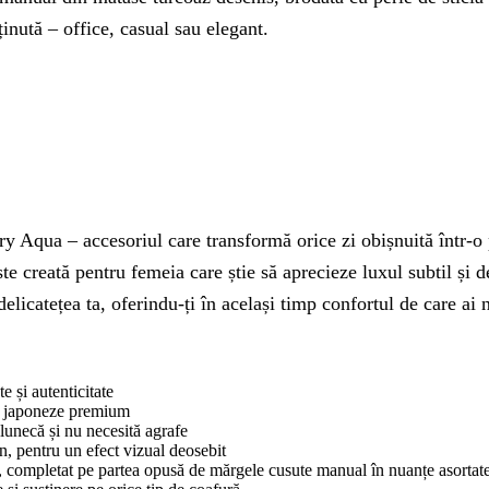
ținută – office, casual sau elegant.
Aqua – accesoriul care transformă orice zi obișnuită într-o p
este creată pentru femeia care știe să aprecieze luxul subtil și d
elicatețea ta, oferindu-ți în același timp confortul de care ai n
e și autenticitate
le japoneze premium
lunecă și nu necesită agrafe
an, pentru un efect vizual deosebit
e, completat pe partea opusă de mărgele cusute manual în nuanțe asortat