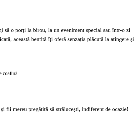
 să o porți la birou, la un eveniment special sau într-o zi
cată, această bentită îți oferă senzația plăcută la atingere și
e coafură
i fii mereu pregătită să strălucești, indiferent de ocazie!