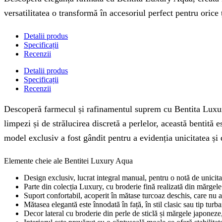
versatilitatea o transformă în accesoriul perfect pentru orice 
Detalii produs
Specificații
Recenzii
Detalii produs
Specificații
Recenzii
Descoperă farmecul și rafinamentul suprem cu Bentita Luxury 
limpezi și de strălucirea discretă a perlelor, această bentită 
model exclusiv a fost gândit pentru a evidenția unicitatea și d
Elemente cheie ale Bentitei Luxury Aqua
Design exclusiv, lucrat integral manual, pentru o notă de unicitat
Parte din colecția Luxury, cu broderie fină realizată din mărge
Suport confortabil, acoperit în mătase turcoaz deschis, care nu a
Mătasea elegantă este înnodată în față, în stil clasic sau tip turb
Decor lateral cu broderie din perle de sticlă și mărgele japonez