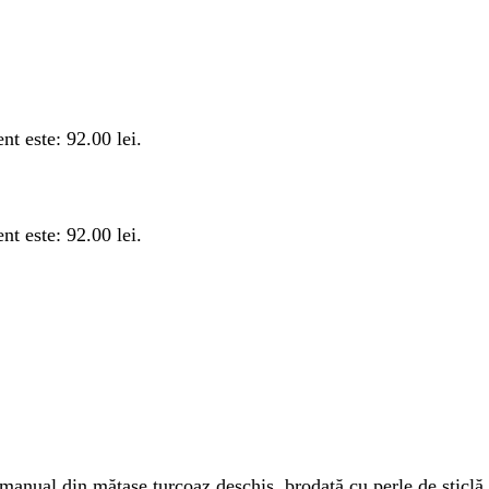
ent este: 92.00 lei.
ent este: 92.00 lei.
anual din mătase turcoaz deschis, brodată cu perle de sticlă 