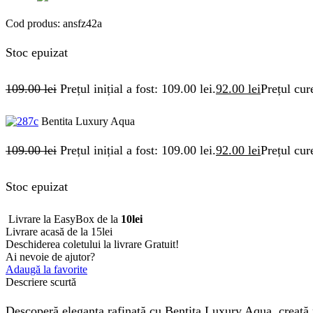
Cod produs:
ansfz42a
Stoc epuizat
109.00
lei
Prețul inițial a fost: 109.00 lei.
92.00
lei
Prețul cur
Bentita Luxury Aqua
109.00
lei
Prețul inițial a fost: 109.00 lei.
92.00
lei
Prețul cur
Stoc epuizat
Livrare la EasyBox de la
10lei
Livrare acasă de la 15lei
Deschiderea coletului la livrare
Gratuit!
Ai nevoie de ajutor?
Adaugă la favorite
Descriere scurtă
Descoperă eleganța rafinată cu Bentita Luxury Aqua, creată m