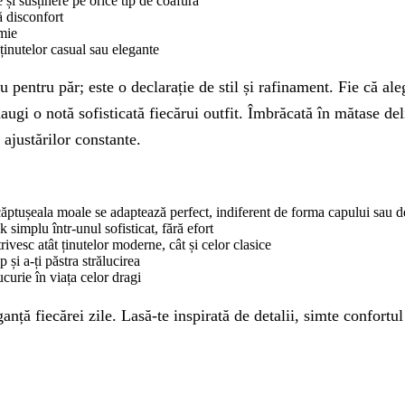
 și susținere pe orice tip de coafură
ă disconfort
omie
i ținutelor casual sau elegante
ntru păr; este o declarație de stil și rafinament. Fie că alegi
augi o notă sofisticată fiecărui outfit. Îmbrăcată în mătase deli
ajustărilor constante.
căptușeala moale se adaptează perfect, indiferent de forma capului sau d
simplu într-unul sofisticat, fără efort
rivesc atât ținutelor moderne, cât și celor clasice
 și a-ți păstra strălucirea
curie în viața celor dragi
ă fiecărei zile. Lasă-te inspirată de detalii, simte confortul ș