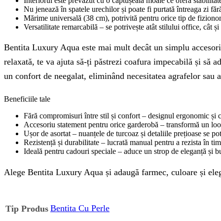
Interiorul este prevăzut cu o căptușeală moale ce oferă stabilitate
Nu jenează în spatele urechilor și poate fi purtată întreaga zi făr
Mărime universală (38 cm), potrivită pentru orice tip de fizion
Versatilitate remarcabilă – se potrivește atât stilului office, cât ș
Bentita Luxury Aqua este mai mult decât un simplu accesoriu pe
relaxată, te va ajuta să-ți păstrezi coafura impecabilă și să ad
un confort de neegalat, eliminând necesitatea agrafelor sau a 
Beneficiile tale
Fără compromisuri între stil și confort – designul ergonomic și 
Accesoriu statement pentru orice garderobă – transformă un look 
Ușor de asortat – nuanțele de turcoaz și detaliile prețioase se pot
Rezistență și durabilitate – lucrată manual pentru a rezista în timp
Ideală pentru cadouri speciale – aduce un strop de eleganță și bu
Alege Bentita Luxury Aqua și adaugă farmec, culoare și eleganț
Bentita Cu Perle
Tip Produs