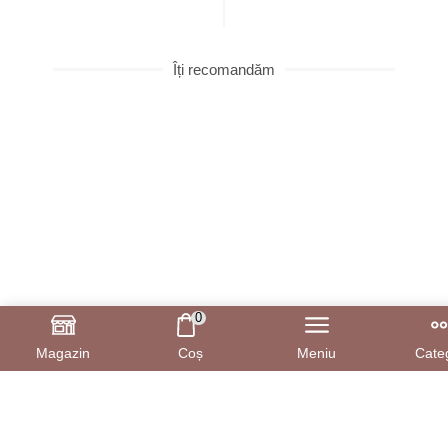
Îți recomandăm
0
Magazin
Coș
Meniu
Categ