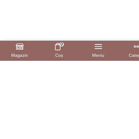
0
Magazin
Coș
Meniu
Categ