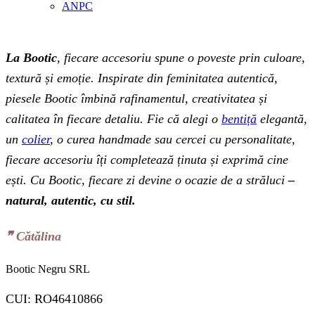
ANPC
La Bootic
, fiecare accesoriu spune o poveste prin culoare,
textură și emoție. Inspirate din feminitatea autentică,
piesele Bootic îmbină rafinamentul, creativitatea și
calitatea în fiecare detaliu. Fie că alegi o
bentiță
elegantă,
un
colier
, o curea handmade sau cercei cu personalitate,
fiecare accesoriu îți completează ținuta și exprimă cine
ești. Cu Bootic, fiecare zi devine o ocazie de a străluci
–
natural, autentic, cu stil.
❞‬ Cătălina
Bootic Negru SRL
CUI: RO46410866