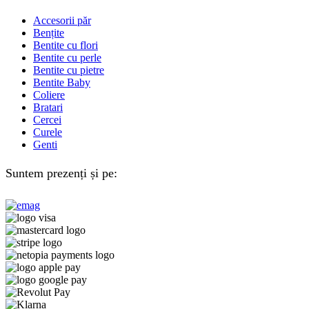
Accesorii păr
Bențite
Bentite cu flori
Bentite cu perle
Bentite cu pietre
Bentite Baby
Coliere
Bratari
Cercei
Curele
Genti
Suntem prezenți și pe: