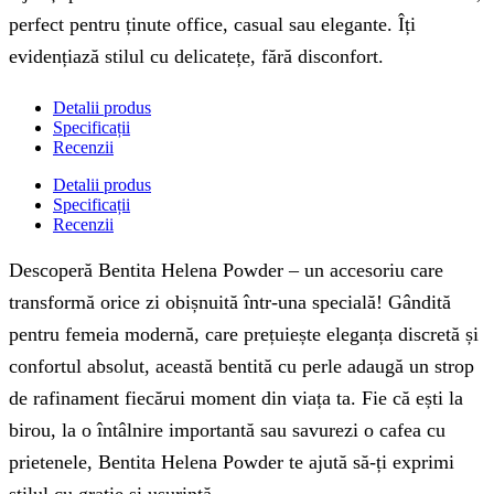
perfect pentru ținute office, casual sau elegante. Îți
evidențiază stilul cu delicatețe, fără disconfort.
Detalii produs
Specificații
Recenzii
Detalii produs
Specificații
Recenzii
Descoperă Bentita Helena Powder – un accesoriu care
transformă orice zi obișnuită într-una specială! Gândită
pentru femeia modernă, care prețuiește eleganța discretă și
confortul absolut, această bentită cu perle adaugă un strop
de rafinament fiecărui moment din viața ta. Fie că ești la
birou, la o întâlnire importantă sau savurezi o cafea cu
prietenele, Bentita Helena Powder te ajută să-ți exprimi