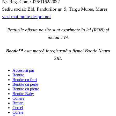
Nr. Reg. Com.: J26/1162/2022
Sediu social: Bld. Pandurilor nr. 9, Targu Mures, Mures
vezi mai multe despre noi
Prețurile afișate pe site sunt exprimate în lei (RON) și
includ TVA
Bootic™
este marcă înregistrată a firmei Bootic Negru
SRL
Accesorii păr
Bențite
Bentite cu flori
Bentite cu perle
Bentite cu pietre
Bentite Baby
Coliere
Bratari
Cercei
Curele