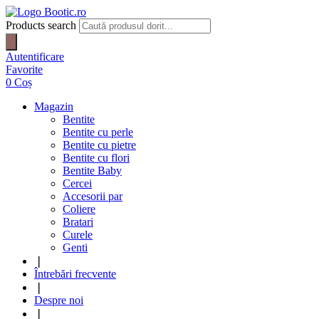
Products search
Autentificare
Favorite
0
Coș
Magazin
Bentite
Bentite cu perle
Bentite cu pietre
Bentite cu flori
Bentite Baby
Cercei
Accesorii par
Coliere
Bratari
Curele
Genti
❘
Întrebări frecvente
❘
Despre noi
❘