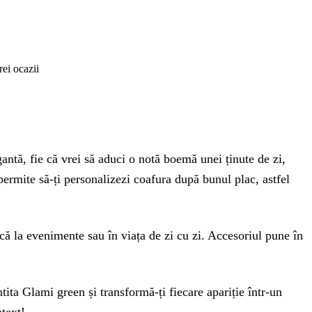
rei ocazii
gantă, fie că vrei să aduci o notă boemă unei ținute de zi,
 permite să-ți personalizezi coafura după bunul plac, astfel
scă la evenimente sau în viața de zi cu zi. Accesoriul pune în
tita Glami green și transformă-ți fiecare apariție într-un
ntext!