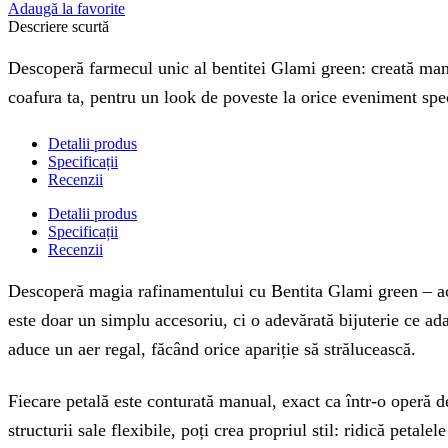
Adaugă la favorite
Descriere scurtă
Descoperă farmecul unic al bentitei Glami green: creată manu
coafura ta, pentru un look de poveste la orice eveniment speci
Detalii produs
Specificații
Recenzii
Detalii produs
Specificații
Recenzii
Descoperă magia rafinamentului cu Bentita Glami green – acc
este doar un simplu accesoriu, ci o adevărată bijuterie ce ada
aduce un aer regal, făcând orice apariție să strălucească.
Fiecare petală este conturată manual, exact ca într-o operă d
structurii sale flexibile, poți crea propriul stil: ridică pe