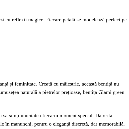
zi cu reflexii magice. Fiecare petală se modelează perfect pe
ță și feminitate. Creată cu măiestrie, această bentiță nu
rumusețea naturală a pietrelor prețioase, bentița Glami green
u să simți unicitatea fiecărui moment special. Datorită
nă-le în manunchi, pentru o eleganță discretă, dar memorabilă.