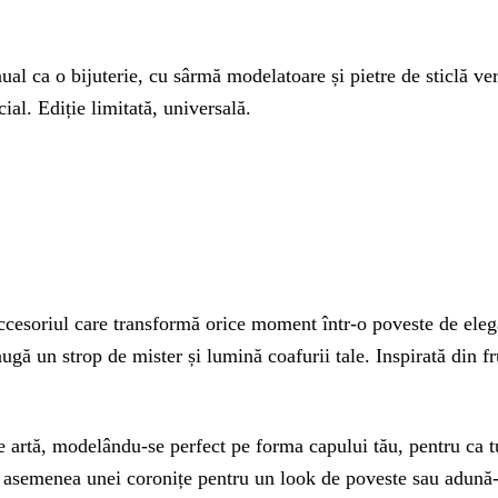
al ca o bijuterie, cu sârmă modelatoare și pietre de sticlă ver
al. Ediție limitată, universală.
esoriul care transformă orice moment într-o poveste de elegan
ugă un strop de mister și lumină coafurii tale. Inspirată din f
e artă, modelându-se perfect pe forma capului tău, pentru ca t
talele asemenea unei coronițe pentru un look de poveste sau adu