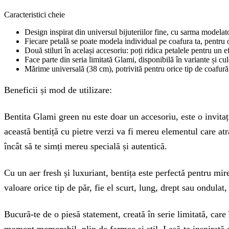
Caracteristici cheie
Design inspirat din universul bijuteriilor fine, cu sarma modelato
Fiecare petală se poate modela individual pe coafura ta, pentru o
Două stiluri în același accesoriu: poți ridica petalele pentru un e
Face parte din seria limitată Glami, disponibilă în variante și cul
Mărime universală (38 cm), potrivită pentru orice tip de coafură
Beneficii și mod de utilizare:
Bentita Glami green nu este doar un accesoriu, este o invitați
această bentiță cu pietre verzi va fi mereu elementul care atr
încât să te simți mereu specială și autentică.
Cu un aer fresh și luxuriant, bentița este perfectă pentru mi
valoare orice tip de păr, fie el scurt, lung, drept sau ondulat, 
Bucură-te de o piesă statement, creată în serie limitată, care
moment memorabil, plin de farmec și stil. Lasă-te inspirată d