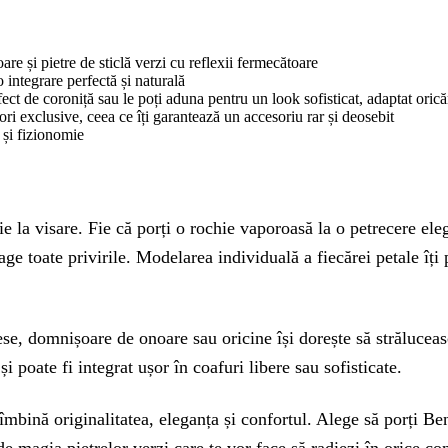
are și pietre de sticlă verzi cu reflexii fermecătoare
 integrare perfectă și naturală
fect de coroniță sau le poți aduna pentru un look sofisticat, adaptat orică
ori exclusive, ceea ce îți garantează un accesoriu rar și deosebit
 și fizionomie
e la visare. Fie că porți o rochie vaporoasă la o petrecere ele
age toate privirile. Modelarea individuală a fiecărei petale îți
rese, domnișoare de onoare sau oricine își dorește să strălucea
și poate fi integrat ușor în coafuri libere sau sofisticate.
 îmbină originalitatea, eleganța și confortul. Alege să porți Ben
e magia pietrelor verzi care te vor face să radiezi în orice co