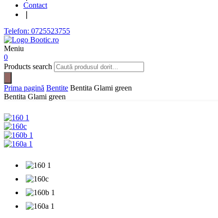
Contact
❘
Telefon: 0725523755
Meniu
0
Products search
Prima pagină
Bentite
Bentita Glami green
Bentita Glami green