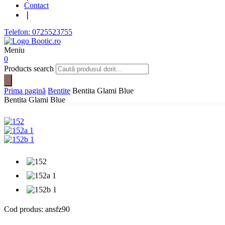
Contact
❘
Telefon: 0725523755
Meniu
0
Products search
Prima pagină
Bentite
Bentita Glami Blue
Bentita Glami Blue
Cod produs:
ansfz90