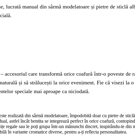
, lucrată manual din sârmă modelatoare și pietre de sticlă alba
cială.
accesoriul care transformă orice coafură într-o poveste de rafi
 naturală și să strălucești la orice eveniment. Fie că visezi la 
ntelor speciale mai aproape ca niciodată.
este realizată din sârmă modelatoare, împodobită doar cu pietre de sticlă
ual, astfel încât bentita se integrează perfect în orice coafură, contopin
onițe regale sau le poți grupa într-un mănunchi discret, inspirându-te din 
bilă în variante cromatice diverse, pentru a-ți reflecta personalitatea.