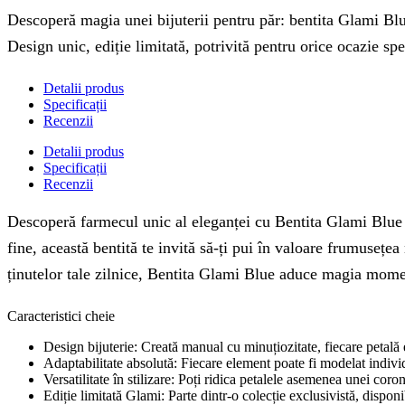
Descoperă magia unei bijuterii pentru păr: bentita Glami Blue
Design unic, ediție limitată, potrivită pentru orice ocazie spe
Detalii produs
Specificații
Recenzii
Detalii produs
Specificații
Recenzii
Descoperă farmecul unic al eleganței cu Bentita Glami Blue – 
fine, această bentită te invită să-ți pui în valoare frumusețea
ținutelor tale zilnice, Bentita Glami Blue aduce magia mome
Caracteristici cheie
Design bijuterie: Creată manual cu minuțiozitate, fiecare petală 
Adaptabilitate absolută: Fiecare element poate fi modelat individ
Versatilitate în stilizare: Poți ridica petalele asemenea unei cor
Ediție limitată Glami: Parte dintr-o colecție exclusivistă, disponi