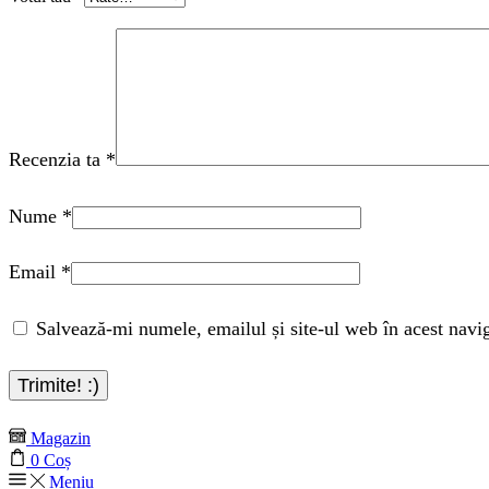
Recenzia ta
*
Nume
*
Email
*
Salvează-mi numele, emailul și site-ul web în acest navi
Magazin
0
Coș
Meniu