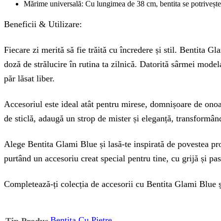
Mărime universală: Cu lungimea de 38 cm, bentita se potrivește tut
Beneficii & Utilizare:
Fiecare zi merită să fie trăită cu încredere și stil. Bentita 
doză de strălucire în rutina ta zilnică. Datorită sârmei modela
păr lăsat liber.
Accesoriul este ideal atât pentru mirese, domnișoare de onoar
de sticlă, adaugă un strop de mister și eleganță, transformân
Alege Bentita Glami Blue și lasă-te inspirată de povestea prop
purtând un accesoriu creat special pentru tine, cu grijă și pa
Completează-ți colecția de accesorii cu Bentita Glami Blue și
Bentita Cu Pietre
Tip Produs