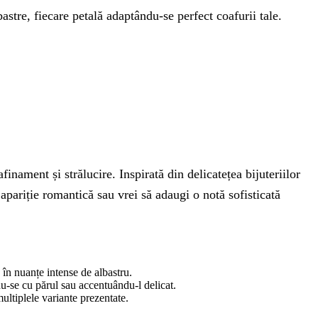
stre, fiecare petală adaptându-se perfect coafurii tale.
nament și strălucire. Inspirată din delicatețea bijuteriilor
o apariție romantică sau vrei să adaugi o notă sofisticată
 în nuanțe intense de albastru.
du-se cu părul sau accentuându-l delicat.
multiplele variante prezentate.