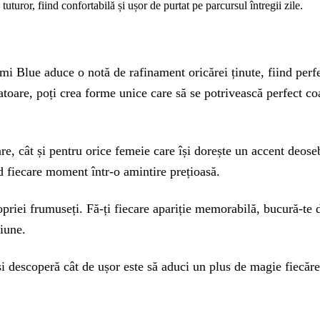
uror, fiind confortabilă și ușor de purtat pe parcursul întregii zile.
Glami Blue aduce o notă de rafinament oricărei ținute, fiind per
toare, poți crea forme unice care să se potrivească perfect coafu
e, cât și pentru orice femeie care își dorește un accent deoseb
d fiecare moment într-o amintire prețioasă.
riei frumuseți. Fă-ți fiecare apariție memorabilă, bucură-te de
siune.
 descoperă cât de ușor este să aduci un plus de magie fiecărei