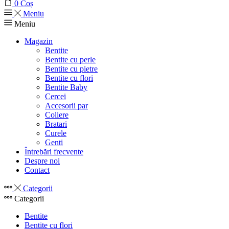
0
Coș
Meniu
Meniu
Magazin
Bentite
Bentite cu perle
Bentite cu pietre
Bentite cu flori
Bentite Baby
Cercei
Accesorii par
Coliere
Bratari
Curele
Genti
Întrebări frecvente
Despre noi
Contact
Categorii
Categorii
Bentite
Bentite cu flori