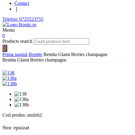
Contact
❘
Telefon: 0725523755
Meniu
0
Products search
Prima pagină
Bentite
Bentita Glami Berries champagne
Bentita Glami Berries champagne
Cod produs:
ansfz62
Stoc epuizat