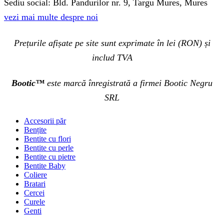
Sediu social: Bld. Pandurilor nr. 9, Targu Mures, Mures
vezi mai multe despre noi
Prețurile afișate pe site sunt exprimate în lei (RON) și
includ TVA
Bootic™
este marcă înregistrată a firmei Bootic Negru
SRL
Accesorii păr
Bențite
Bentite cu flori
Bentite cu perle
Bentite cu pietre
Bentite Baby
Coliere
Bratari
Cercei
Curele
Genti