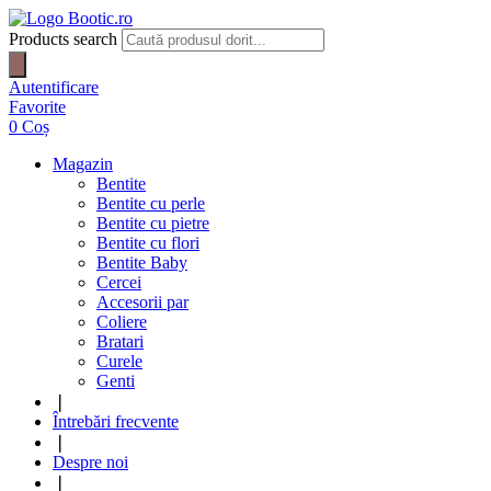
Products search
Autentificare
Favorite
0
Coș
Magazin
Bentite
Bentite cu perle
Bentite cu pietre
Bentite cu flori
Bentite Baby
Cercei
Accesorii par
Coliere
Bratari
Curele
Genti
❘
Întrebări frecvente
❘
Despre noi
❘