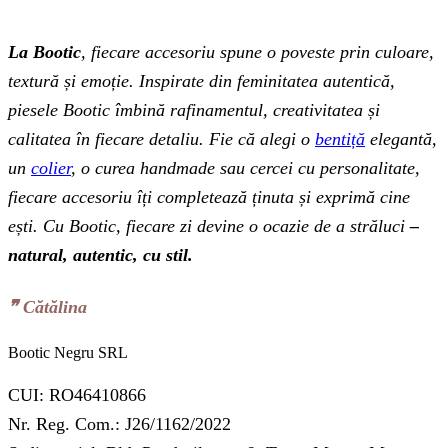
La Bootic
, fiecare accesoriu spune o poveste prin culoare,
textură și emoție. Inspirate din feminitatea autentică,
piesele Bootic îmbină rafinamentul, creativitatea și
calitatea în fiecare detaliu. Fie că alegi o
bentiță
elegantă,
un
colier
, o curea handmade sau cercei cu personalitate,
fiecare accesoriu îți completează ținuta și exprimă cine
ești. Cu Bootic, fiecare zi devine o ocazie de a străluci
–
natural, autentic, cu stil.
❞‬ Cătălina
Bootic Negru SRL
CUI: RO46410866
Nr. Reg. Com.: J26/1162/2022