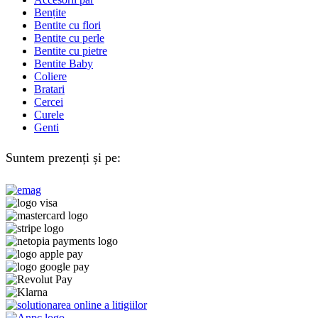
Bențite
Bentite cu flori
Bentite cu perle
Bentite cu pietre
Bentite Baby
Coliere
Bratari
Cercei
Curele
Genti
Suntem prezenți și pe: