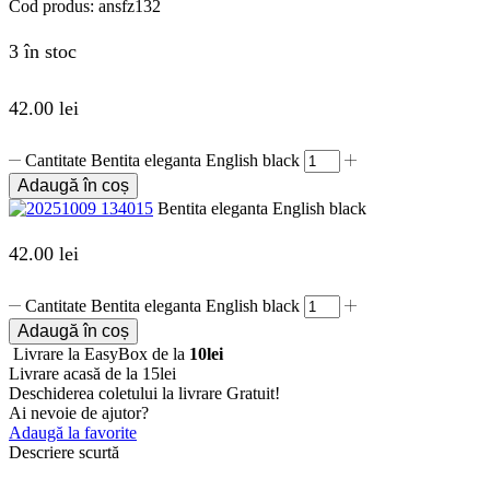
Cod produs:
ansfz132
3 în stoc
42.00
lei
Cantitate Bentita eleganta English black
Adaugă în coș
Bentita eleganta English black
42.00
lei
Cantitate Bentita eleganta English black
Adaugă în coș
Livrare la EasyBox de la
10lei
Livrare acasă de la 15lei
Deschiderea coletului la livrare
Gratuit!
Ai nevoie de ajutor?
Adaugă la favorite
Descriere scurtă