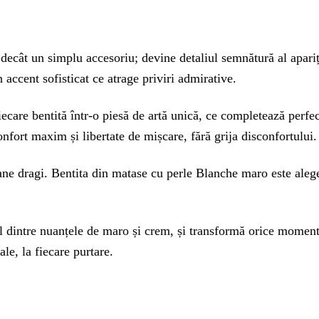
cât un simplu accesoriu; devine detaliul semnătură al aparițiil
 accent sofisticat ce atrage priviri admirative.
care bentită într-o piesă de artă unică, ce completează perfect 
onfort maxim și libertate de mișcare, fără grija disconfortului.
ane dragi. Bentita din matase cu perle Blanche maro este alege
btil dintre nuanțele de maro și crem, și transformă orice momen
le, la fiecare purtare.