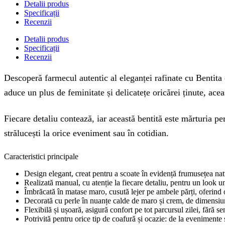
Detalii produs
Specificații
Recenzii
Detalii produs
Specificații
Recenzii
Descoperă farmecul autentic al eleganței rafinate cu Bentita 
aduce un plus de feminitate și delicatețe oricărei ținute, acea
Fiecare detaliu contează, iar această bentită este mărturia pe
strălucești la orice eveniment sau în cotidian.
Caracteristici principale
Design elegant, creat pentru a scoate în evidență frumusețea natur
Realizată manual, cu atenție la fiecare detaliu, pentru un look un
Îmbrăcată în matase maro, cusută lejer pe ambele părți, oferind o
Decorată cu perle în nuanțe calde de maro și crem, de dimensiun
Flexibilă și ușoară, asigură confort pe tot parcursul zilei, fără s
Potrivită pentru orice tip de coafură și ocazie: de la evenimente s