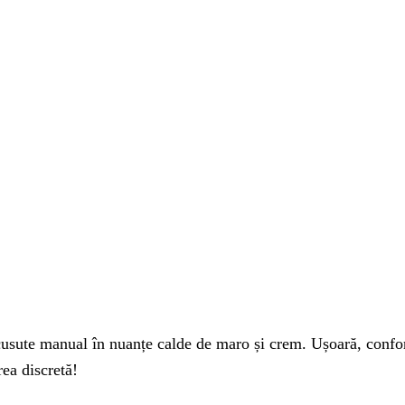
sute manual în nuanțe calde de maro și crem. Ușoară, conforta
rea discretă!