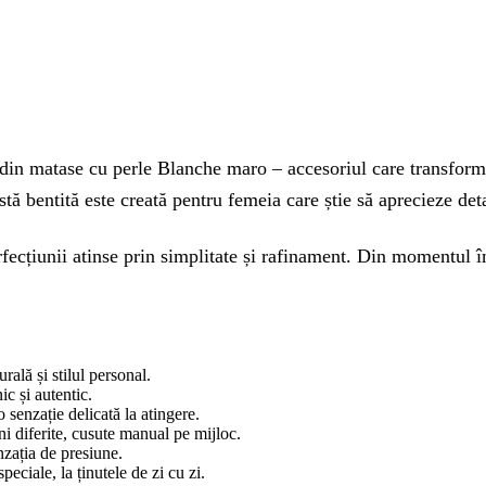
din matase cu perle Blanche maro – accesoriul care transformă f
stă bentită este creată pentru femeia care știe să aprecieze deta
rfecțiunii atinse prin simplitate și rafinament. Din momentul în
ală și stilul personal.
ic și autentic.
 senzație delicată la atingere.
i diferite, cusute manual pe mijloc.
enzația de presiune.
peciale, la ținutele de zi cu zi.