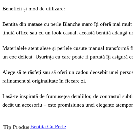
Beneficii și mod de utilizare:
Bentita din matase cu perle Blanche maro îți oferă mai mult de
ținută office sau cu un look casual, această bentită adaugă un
Materialele atent alese și perlele cusute manual transformă fie
un coc delicat. Ușurința cu care poate fi purtată îți asigură c
Alege să te răsfeți sau să oferi un cadou deosebit unei perso
rafinament și originalitate în fiecare zi.
Lasă-te inspirată de frumusețea detaliilor, de contrastul su
decât un accesoriu – este promisiunea unei eleganțe atempora
Bentita Cu Perle
Tip Produs