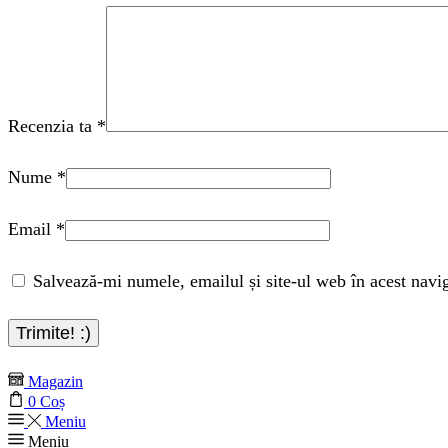
Recenzia ta
*
Nume
*
Email
*
Salvează-mi numele, emailul și site-ul web în acest navi
Magazin
0
Coș
Meniu
Meniu