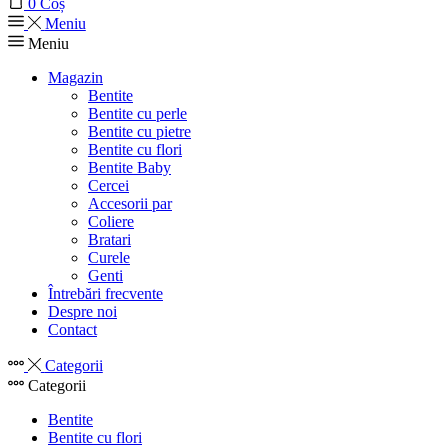
0
Coș
Meniu
Meniu
Magazin
Bentite
Bentite cu perle
Bentite cu pietre
Bentite cu flori
Bentite Baby
Cercei
Accesorii par
Coliere
Bratari
Curele
Genti
Întrebări frecvente
Despre noi
Contact
Categorii
Categorii
Bentite
Bentite cu flori