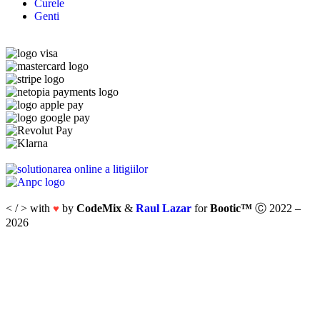
Curele
Genti
< / > with
by
CodeMix
&
Raul Lazar
for
Bootic™
Ⓒ 2022 –
♥
2026