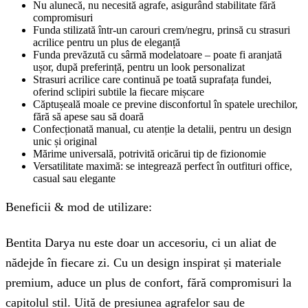
Nu alunecă, nu necesită agrafe, asigurând stabilitate fără
compromisuri
Funda stilizată într-un carouri crem/negru, prinsă cu strasuri
acrilice pentru un plus de eleganță
Funda prevăzută cu sârmă modelatoare – poate fi aranjată
ușor, după preferință, pentru un look personalizat
Strasuri acrilice care continuă pe toată suprafața fundei,
oferind sclipiri subtile la fiecare mișcare
Căptușeală moale ce previne disconfortul în spatele urechilor,
fără să apese sau să doară
Confecționată manual, cu atenție la detalii, pentru un design
unic și original
Mărime universală, potrivită oricărui tip de fizionomie
Versatilitate maximă: se integrează perfect în outfituri office,
casual sau elegante
Beneficii & mod de utilizare:
Bentita Darya nu este doar un accesoriu, ci un aliat de
nădejde în fiecare zi. Cu un design inspirat și materiale
premium, aduce un plus de confort, fără compromisuri la
capitolul stil. Uită de presiunea agrafelor sau de