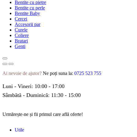
Bentite cu pietre
Bentite cu perle
Bentite Baby
Cercei
Accesorii par
Curele
Coliere
Bratari
Genti
Ai nevoie de ajutor?
Ne poți suna la:
0725 523 755
Luni - Vineri: 10:00 - 17:00
Sâmbătă - Duminică: 11:30 - 15:00
Urmărește-ne și fii primul care află oferte!
Utile