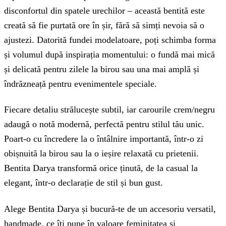
disconfortul din spatele urechilor – această bentită este
creată să fie purtată ore în șir, fără să simți nevoia să o
ajustezi. Datorită fundei modelatoare, poți schimba forma
și volumul după inspirația momentului: o fundă mai mică
și delicată pentru zilele la birou sau una mai amplă și
îndrăzneață pentru evenimentele speciale.
Fiecare detaliu strălucește subtil, iar carourile crem/negru
adaugă o notă modernă, perfectă pentru stilul tău unic.
Poart-o cu încredere la o întâlnire importantă, într-o zi
obișnuită la birou sau la o ieșire relaxată cu prietenii.
Bentita Darya transformă orice ținută, de la casual la
elegant, într-o declarație de stil și bun gust.
Alege Bentita Darya și bucură-te de un accesoriu versatil,
handmade, ce îți pune în valoare feminitatea și