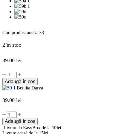
Cod produs:
ansfz133
2 în stoc
39.00
lei
Adaugă în coș
Bentita Darya
39.00
lei
Adaugă în coș
Livrare la EasyBox de la
10lei
Livrare acasă de la 15lei