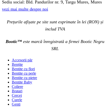
Sediu social: Bld. Pandurilor nr. 9, Targu Mures, Mures
vezi mai multe despre noi
Prețurile afișate pe site sunt exprimate în lei (RON) și
includ TVA
Bootic™
este marcă înregistrată a firmei Bootic Negru
SRL
Accesorii păr
Bențite
Bentite cu flori
Bentite cu perle
Bentite cu pietre
Bentite Baby
Coliere
Bratari
Cercei
Curele
Genti