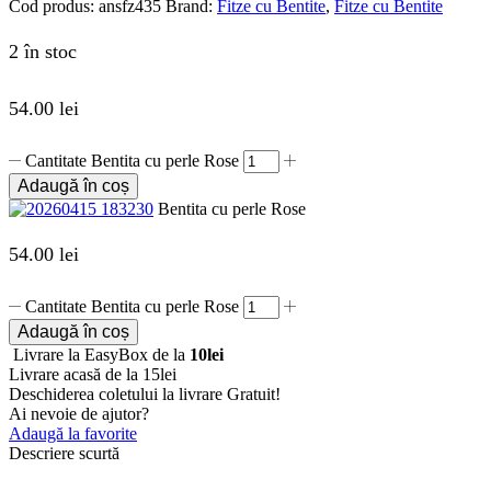
Cod produs:
ansfz435
Brand:
Fitze cu Bentite
,
Fitze cu Bentite
2 în stoc
54.00
lei
Cantitate Bentita cu perle Rose
Adaugă în coș
Bentita cu perle Rose
54.00
lei
Cantitate Bentita cu perle Rose
Adaugă în coș
Livrare la EasyBox de la
10lei
Livrare acasă de la 15lei
Deschiderea coletului la livrare
Gratuit!
Ai nevoie de ajutor?
Adaugă la favorite
Descriere scurtă