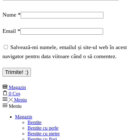
Nume
*
Email
*
Salvează-mi numele, emailul și site-ul web în acest
navigator pentru data viitoare când o să comentez.
Magazin
0
Coș
Meniu
Meniu
Magazin
Bentite
Bentite cu perle
Bentite cu pietre
Bentite cu flori