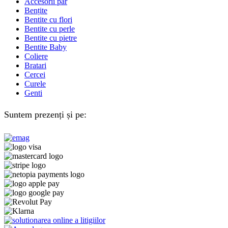
Accesorii păr
Bențite
Bentite cu flori
Bentite cu perle
Bentite cu pietre
Bentite Baby
Coliere
Bratari
Cercei
Curele
Genti
Suntem prezenți și pe: