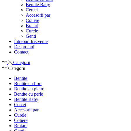
Bentite Baby
Cercei
Accesorii par
Coliere
Bratari
Curele
Genti
Întrebări frecvente
Despre noi
Contact
Categorii
Categorii
Bentite
Bentite cu flori
Bentite cu pietre
Bentite cu perle
Bentite Baby
Cercei
Accesorii par
Curele
Coliere
Bratari
Genti