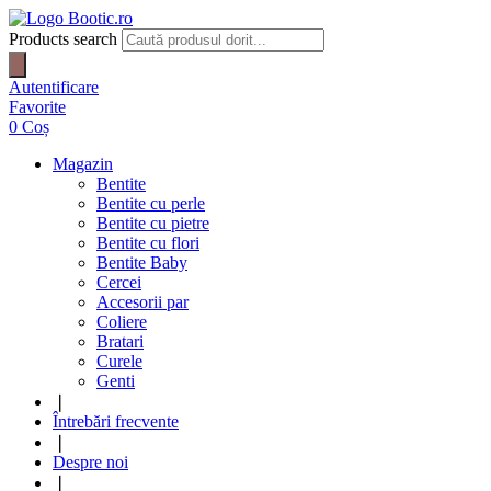
Products search
Autentificare
Favorite
0
Coș
Magazin
Bentite
Bentite cu perle
Bentite cu pietre
Bentite cu flori
Bentite Baby
Cercei
Accesorii par
Coliere
Bratari
Curele
Genti
❘
Întrebări frecvente
❘
Despre noi
❘