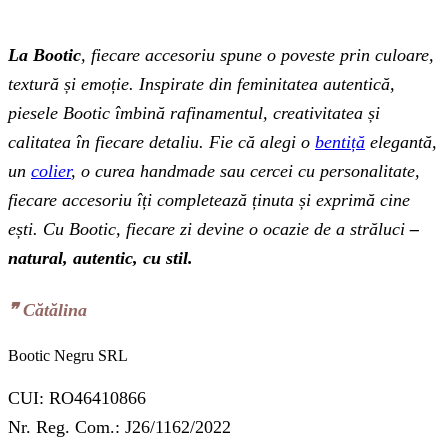
La Bootic
, fiecare accesoriu spune o poveste prin culoare,
textură și emoție. Inspirate din feminitatea autentică,
piesele Bootic îmbină rafinamentul, creativitatea și
calitatea în fiecare detaliu. Fie că alegi o
bentiță
elegantă,
un
colier
, o curea handmade sau cercei cu personalitate,
fiecare accesoriu îți completează ținuta și exprimă cine
ești. Cu Bootic, fiecare zi devine o ocazie de a străluci
–
natural, autentic, cu stil.
❞‬ Cătălina
Bootic Negru SRL
CUI: RO46410866
Nr. Reg. Com.: J26/1162/2022