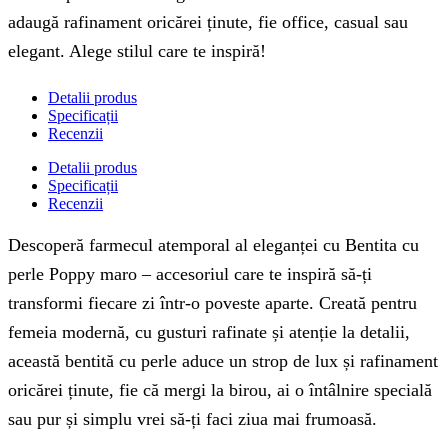
adaugă rafinament oricărei ținute, fie office, casual sau
elegant. Alege stilul care te inspiră!
Detalii produs
Specificații
Recenzii
Detalii produs
Specificații
Recenzii
Descoperă farmecul atemporal al eleganței cu Bentita cu
perle Poppy maro – accesoriul care te inspiră să-ți
transformi fiecare zi într-o poveste aparte. Creată pentru
femeia modernă, cu gusturi rafinate și atenție la detalii,
această bentită cu perle aduce un strop de lux și rafinament
oricărei ținute, fie că mergi la birou, ai o întâlnire specială
sau pur și simplu vrei să-ți faci ziua mai frumoasă.