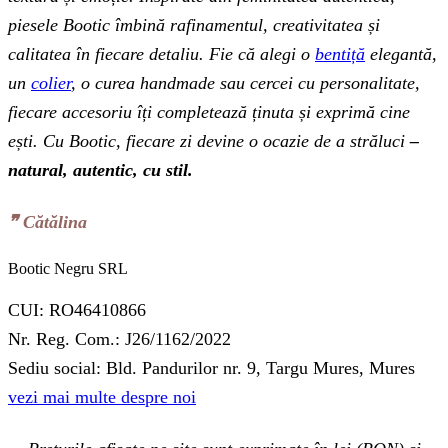
piesele Bootic îmbină rafinamentul, creativitatea și
calitatea în fiecare detaliu. Fie că alegi o
bentiță
elegantă,
un
colier
, o curea handmade sau cercei cu personalitate,
fiecare accesoriu îți completează ținuta și exprimă cine
ești. Cu Bootic, fiecare zi devine o ocazie de a străluci
–
natural, autentic, cu stil.
❞‬ Cătălina
Bootic Negru SRL
CUI: RO46410866
Nr. Reg. Com.: J26/1162/2022
Sediu social: Bld. Pandurilor nr. 9, Targu Mures, Mures
vezi mai multe despre noi