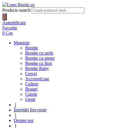
Products search
Autentificare
Favorite
0
Coș
Magazin
Bentite
Bentite cu perle
Bentite cu pietre
Bentite cu flori
Bentite Baby
Cercei
Accesorii par
Coliere
Bratari
Curele
Genti
❘
Întrebări frecvente
❘
Despre noi
❘