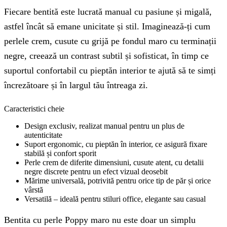
Fiecare bentită este lucrată manual cu pasiune și migală,
astfel încât să emane unicitate și stil. Imaginează-ți cum
perlele crem, cusute cu grijă pe fondul maro cu terminații
negre, creează un contrast subtil și sofisticat, în timp ce
suportul confortabil cu pieptăn interior te ajută să te simți
încrezătoare și în largul tău întreaga zi.
Caracteristici cheie
Design exclusiv, realizat manual pentru un plus de
autenticitate
Suport ergonomic, cu pieptăn în interior, ce asigură fixare
stabilă și confort sporit
Perle crem de diferite dimensiuni, cusute atent, cu detalii
negre discrete pentru un efect vizual deosebit
Mărime universală, potrivită pentru orice tip de păr și orice
vârstă
Versatilă – ideală pentru stiluri office, elegante sau casual
Bentita cu perle Poppy maro nu este doar un simplu