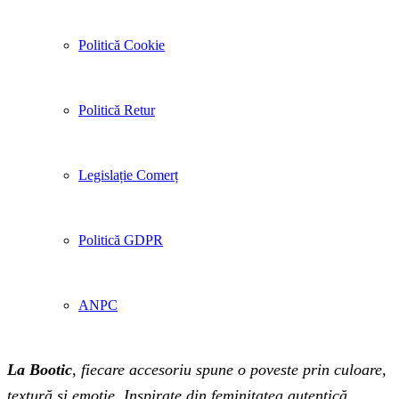
Politică Cookie
Politică Retur
Legislație Comerț
Politică GDPR
ANPC
La Bootic
, fiecare accesoriu spune o poveste prin culoare,
textură și emoție. Inspirate din feminitatea autentică,