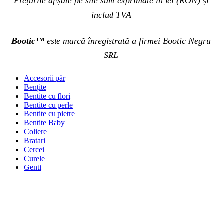
Prețurile afișate pe site sunt exprimate în lei (RON) și
includ TVA
Bootic™
este marcă înregistrată a firmei Bootic Negru
SRL
Accesorii păr
Bențite
Bentite cu flori
Bentite cu perle
Bentite cu pietre
Bentite Baby
Coliere
Bratari
Cercei
Curele
Genti