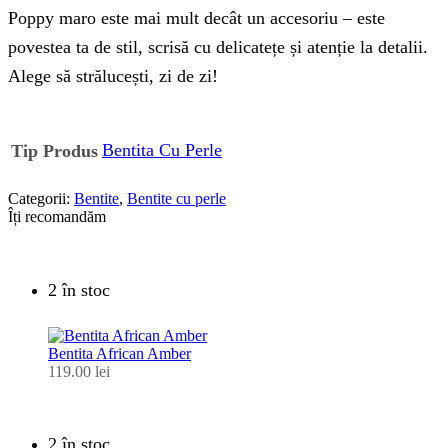
Poppy maro este mai mult decât un accesoriu – este
povestea ta de stil, scrisă cu delicatețe și atenție la detalii.
Alege să strălucești, zi de zi!
Bentita Cu Perle
Tip Produs
Categorii:
Bentite
,
Bentite cu perle
Îți recomandăm
2 în stoc
Bentita African Amber
119.00
lei
2 în stoc