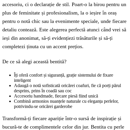
accesoriu, ci o declarație de stil. Poart-o la birou pentru un
plus de feminitate și profesionalism, la o ieșire în oraș
pentru o notă chic sau la evenimente speciale, unde fiecare
detaliu contează. Este alegerea perfectă atunci când vrei să
ieși din anonimat, să-ți evidențiezi trăsăturile și să-ți
completezi ținuta cu un accent prețios.
De ce să alegi această bentită?
Îți oferă confort și siguranță, grație sistemului de fixare
inteligent
Adaugă o notă sofisticată oricărei coafuri, fie că porți părul
desprins, prins în coadă sau coc
Accesoriu handmade, fiecare piesă fiind unică
Combină armonios nuanțele naturale cu eleganța perlelor,
potrivindu-se oricărei garderobe
Transformă-ți fiecare apariție într-o sursă de inspirație și
bucură-te de complimentele celor din jur. Bentita cu perle