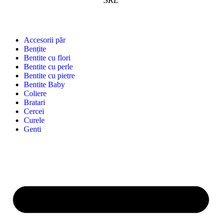
SRL
Accesorii păr
Bențite
Bentite cu flori
Bentite cu perle
Bentite cu pietre
Bentite Baby
Coliere
Bratari
Cercei
Curele
Genti