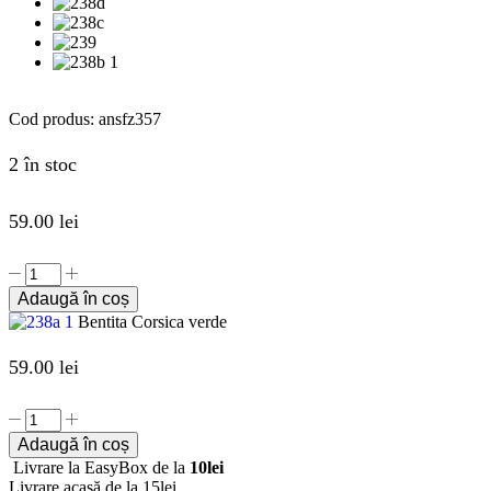
Cod produs:
ansfz357
2 în stoc
59.00
lei
Adaugă în coș
Bentita Corsica verde
59.00
lei
Adaugă în coș
Livrare la EasyBox de la
10lei
Livrare acasă de la 15lei