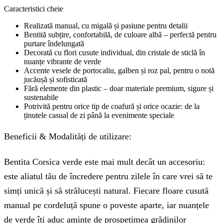
Caracteristici cheie
Realizată manual, cu migală și pasiune pentru detalii
Bentită subțire, confortabilă, de culoare albă – perfectă pentru
purtare îndelungată
Decorată cu flori cusute individual, din cristale de sticlă în
nuanțe vibrante de verde
Accente vesele de portocaliu, galben și roz pal, pentru o notă
jucăușă și sofisticată
Fără elemente din plastic – doar materiale premium, sigure și
sustenabile
Potrivită pentru orice tip de coafură și orice ocazie: de la
ținutele casual de zi până la evenimente speciale
Beneficii & Modalități de utilizare:
Bentita Corsica verde este mai mult decât un accesoriu:
este aliatul tău de încredere pentru zilele în care vrei să te
simți unică și să strălucești natural. Fiecare floare cusută
manual pe cordeluță spune o poveste aparte, iar nuanțele
de verde îți aduc aminte de prospețimea grădinilor