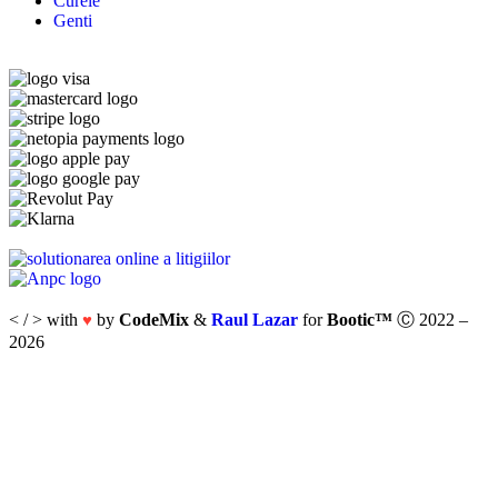
Curele
Genti
< / > with
by
CodeMix
&
Raul Lazar
for
Bootic™
Ⓒ 2022 –
♥
2026