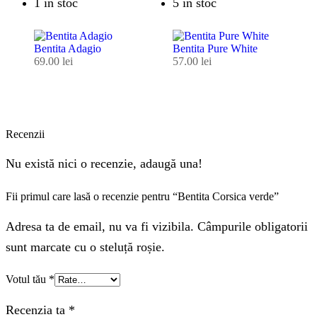
1 în stoc
5 în stoc
Bentita Adagio
Bentita Pure White
69.00
lei
57.00
lei
Recenzii
Nu există nici o recenzie, adaugă una!
Fii primul care lasă o recenzie pentru “Bentita Corsica verde”
Adresa ta de email, nu va fi vizibila. Câmpurile obligatorii
sunt marcate cu o steluță roșie.
Votul tău
*
Recenzia ta
*