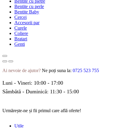
Bentite cu pietre
Bentite cu perle
Bentite Baby
Cercei
Accesorii par
Curele
Coliere
Bratari
Genti
Ai nevoie de ajutor?
Ne poți suna la:
0725 523 755
Luni - Vineri: 10:00 - 17:00
Sâmbătă - Duminică: 11:30 - 15:00
Urmărește-ne și fii primul care află oferte!
Utile