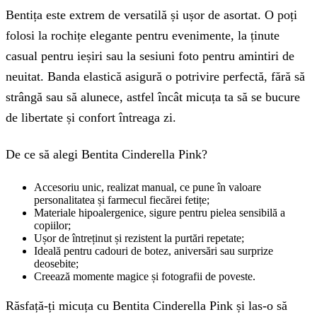
Bentița este extrem de versatilă și ușor de asortat. O poți
folosi la rochițe elegante pentru evenimente, la ținute
casual pentru ieșiri sau la sesiuni foto pentru amintiri de
neuitat. Banda elastică asigură o potrivire perfectă, fără să
strângă sau să alunece, astfel încât micuța ta să se bucure
de libertate și confort întreaga zi.
De ce să alegi Bentita Cinderella Pink?
Accesoriu unic, realizat manual, ce pune în valoare
personalitatea și farmecul fiecărei fetițe;
Materiale hipoalergenice, sigure pentru pielea sensibilă a
copiilor;
Ușor de întreținut și rezistent la purtări repetate;
Ideală pentru cadouri de botez, aniversări sau surprize
deosebite;
Creează momente magice și fotografii de poveste.
Răsfață-ți micuța cu Bentita Cinderella Pink și las-o să