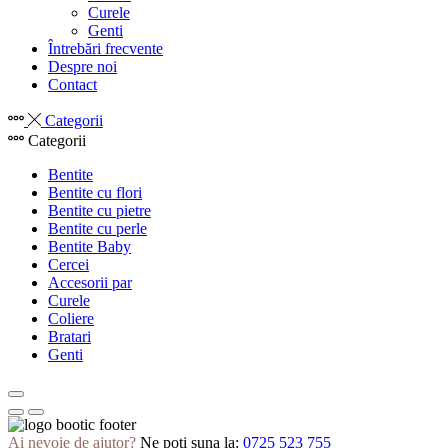
Curele
Genti
Întrebări frecvente
Despre noi
Contact
Categorii
Categorii
Bentite
Bentite cu flori
Bentite cu pietre
Bentite cu perle
Bentite Baby
Cercei
Accesorii par
Curele
Coliere
Bratari
Genti
Ai nevoie de ajutor?
Ne poți suna la:
0725 523 755