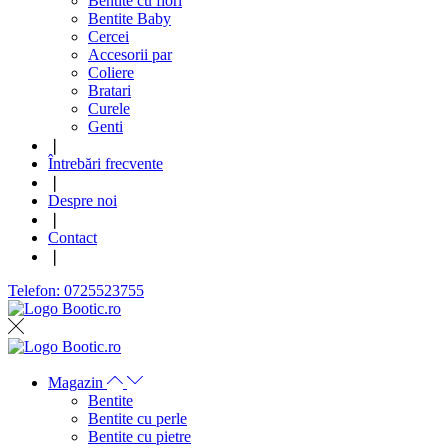
Bentite cu flori
Bentite Baby
Cercei
Accesorii par
Coliere
Bratari
Curele
Genti
❘
Întrebări frecvente
❘
Despre noi
❘
Contact
❘
Telefon: 0725523755
Magazin
Bentite
Bentite cu perle
Bentite cu pietre