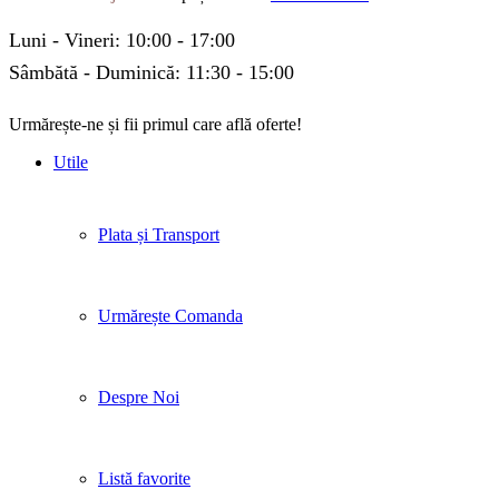
Luni - Vineri: 10:00 - 17:00
Sâmbătă - Duminică: 11:30 - 15:00
Urmărește-ne și fii primul care află oferte!
Facebook
Twitter
Instagram
Pinterest
Linkedin
Tik-
Youtube
Utile
tok
Plata și Transport
Urmărește Comanda
Despre Noi
Listă favorite