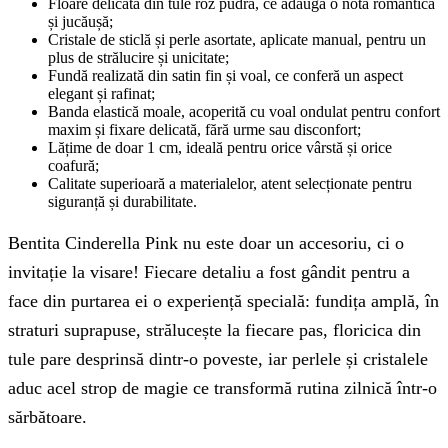
Floare delicată din tule roz pudră, ce adaugă o notă romantică
și jucăușă;
Cristale de sticlă și perle asortate, aplicate manual, pentru un
plus de strălucire și unicitate;
Fundă realizată din satin fin și voal, ce conferă un aspect
elegant și rafinat;
Banda elastică moale, acoperită cu voal ondulat pentru confort
maxim și fixare delicată, fără urme sau disconfort;
Lățime de doar 1 cm, ideală pentru orice vârstă și orice
coafură;
Calitate superioară a materialelor, atent selecționate pentru
siguranță și durabilitate.
Bentita Cinderella Pink nu este doar un accesoriu, ci o
invitație la visare! Fiecare detaliu a fost gândit pentru a
face din purtarea ei o experiență specială: fundița amplă, în
straturi suprapuse, strălucește la fiecare pas, floricica din
tule pare desprinsă dintr-o poveste, iar perlele și cristalele
aduc acel strop de magie ce transformă rutina zilnică într-o
sărbătoare.