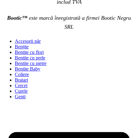
includ TVA
Bootic™
este marcă înregistrată a firmei Bootic Negru
SRL
Accesorii păr
Bențite
Bentite cu flori
Bentite cu perle
Bentite cu pietre
Bentite Baby
Coliere
Bratari
Cercei
Curele
Genti