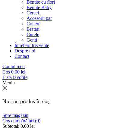
Bentite cu flori
Bentite Baby
Cercei
Accesorii par
Coliere
Bratari
Curele
Genti
Întrebări frecvente
Despre noi
Contact
Contul meu
Coș
0.00
lei
Listă favorite
Meniu
Nici un produs în coș
Spre magazin
Coș cumpărături (0)
Subtotal:
0.00
lei