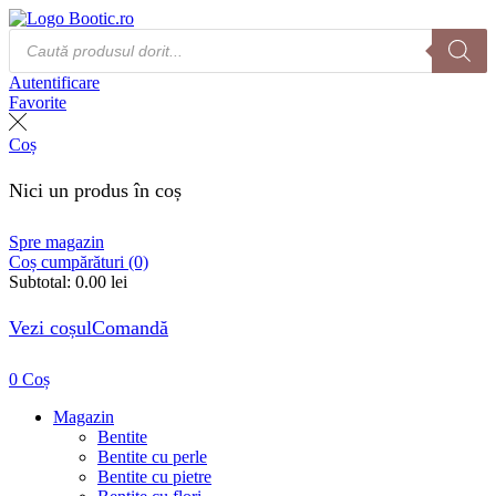
Products
search
Autentificare
Favorite
Coș
Nici un produs în coș
Spre magazin
Coș cumpărături (0)
Subtotal:
0.00
lei
Vezi coșul
Comandă
0
Coș
Magazin
Bentite
Bentite cu perle
Bentite cu pietre