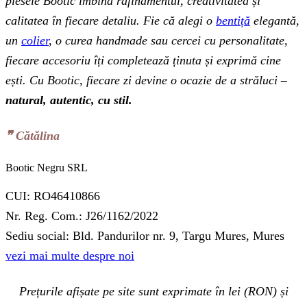
piesele Bootic îmbină rafinamentul, creativitatea și
calitatea în fiecare detaliu. Fie că alegi o
bentiță
elegantă,
un
colier
, o curea handmade sau cercei cu personalitate,
fiecare accesoriu îți completează ținuta și exprimă cine
ești. Cu Bootic, fiecare zi devine o ocazie de a străluci
–
natural, autentic, cu stil.
❞‬ Cătălina
Bootic Negru SRL
CUI: RO46410866
Nr. Reg. Com.: J26/1162/2022
Sediu social: Bld. Pandurilor nr. 9, Targu Mures, Mures
vezi mai multe despre noi
Prețurile afișate pe site sunt exprimate în lei (RON) și