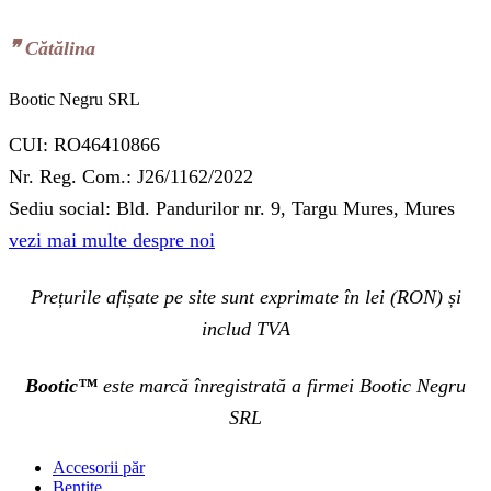
❞‬ Cătălina
Bootic Negru SRL
CUI: RO46410866
Nr. Reg. Com.: J26/1162/2022
Sediu social: Bld. Pandurilor nr. 9, Targu Mures, Mures
vezi mai multe despre noi
Prețurile afișate pe site sunt exprimate în lei (RON) și
includ TVA
Bootic™
este marcă înregistrată a firmei Bootic Negru
SRL
Accesorii păr
Bențite