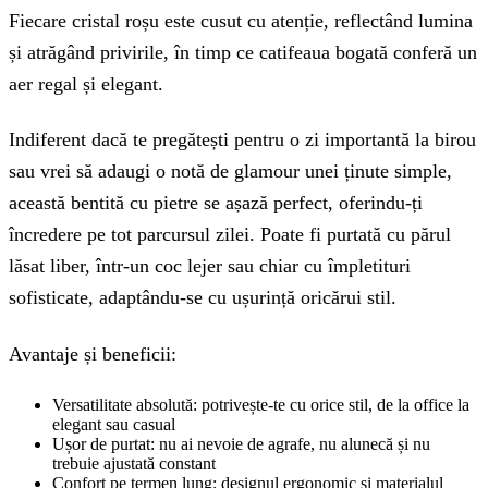
Fiecare cristal roșu este cusut cu atenție, reflectând lumina
și atrăgând privirile, în timp ce catifeaua bogată conferă un
aer regal și elegant.
Indiferent dacă te pregătești pentru o zi importantă la birou
sau vrei să adaugi o notă de glamour unei ținute simple,
această bentită cu pietre se așază perfect, oferindu-ți
încredere pe tot parcursul zilei. Poate fi purtată cu părul
lăsat liber, într-un coc lejer sau chiar cu împletituri
sofisticate, adaptându-se cu ușurință oricărui stil.
Avantaje și beneficii:
Versatilitate absolută: potrivește-te cu orice stil, de la office la
elegant sau casual
Ușor de purtat: nu ai nevoie de agrafe, nu alunecă și nu
trebuie ajustată constant
Confort pe termen lung: designul ergonomic și materialul