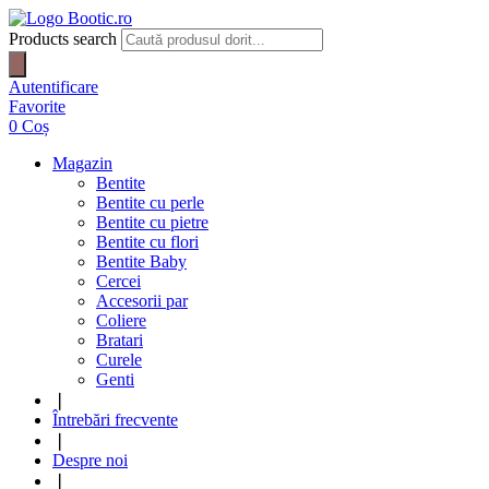
Products search
Autentificare
Favorite
0
Coș
Magazin
Bentite
Bentite cu perle
Bentite cu pietre
Bentite cu flori
Bentite Baby
Cercei
Accesorii par
Coliere
Bratari
Curele
Genti
❘
Întrebări frecvente
❘
Despre noi
❘