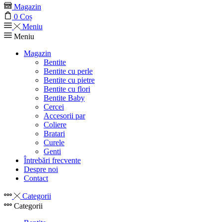
Magazin
0
Coș
Meniu
Meniu
Magazin
Bentite
Bentite cu perle
Bentite cu pietre
Bentite cu flori
Bentite Baby
Cercei
Accesorii par
Coliere
Bratari
Curele
Genti
Întrebări frecvente
Despre noi
Contact
Categorii
Categorii