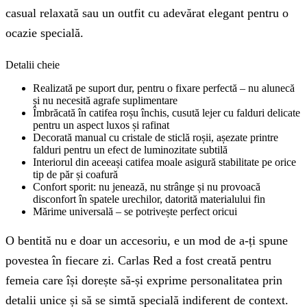
casual relaxată sau un outfit cu adevărat elegant pentru o
ocazie specială.
Detalii cheie
Realizată pe suport dur, pentru o fixare perfectă – nu alunecă
și nu necesită agrafe suplimentare
Îmbrăcată în catifea roșu închis, cusută lejer cu falduri delicate
pentru un aspect luxos și rafinat
Decorată manual cu cristale de sticlă roșii, așezate printre
falduri pentru un efect de luminozitate subtilă
Interiorul din aceeași catifea moale asigură stabilitate pe orice
tip de păr și coafură
Confort sporit: nu jenează, nu strânge și nu provoacă
disconfort în spatele urechilor, datorită materialului fin
Mărime universală – se potrivește perfect oricui
O bentită nu e doar un accesoriu, e un mod de a-ți spune
povestea în fiecare zi. Carlas Red a fost creată pentru
femeia care își dorește să-și exprime personalitatea prin
detalii unice și să se simtă specială indiferent de context.