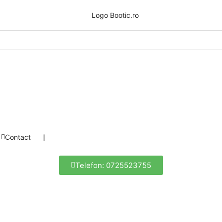
Contact
❘
Telefon: 0725523755