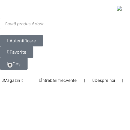
Autentificare
Favorite
Coș
0
Magazin
❘
Întrebări frecvente
❘
Despre noi
❘