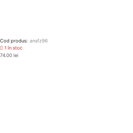
Cod produs:
ansfz96
1 în stoc
74.00
lei