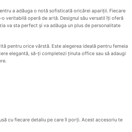
ntru a adăuga o notă sofisticată oricărei apariții. Fiecare
-o veritabilă operă de artă. Designul său versatil îți oferă
ezia va sta perfect și va adăuga un plus de personalitate
ivită pentru orice vârstă. Este alegerea ideală pentru femeia
cere elegantă, să-ți completezi ținuta office sau să adaugi
ere.
usă cu fiecare detaliu pe care îl porți. Acest accesoriu te