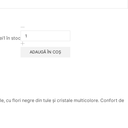
Cantitate
Bentita
lei
1 în stoc
Artezia
Tule
Glam
ADAUGĂ ÎN COȘ
 cu flori negre din tule și cristale multicolore. Confort de