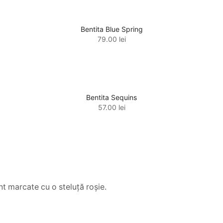
Bentita Blue Spring
79.00
lei
Bentita Sequins
57.00
lei
unt marcate cu o steluță roșie.