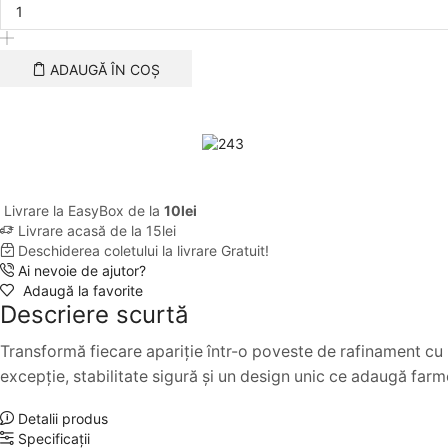
Bentita
Artezia
Tule
Glam
ADAUGĂ ÎN COȘ
Livrare la EasyBox de la
10lei
Livrare acasă de la 15lei
Deschiderea coletului la livrare
Gratuit!
Ai nevoie de ajutor?
Adaugă la favorite
Descriere scurtă
Transformă fiecare apariție într-o poveste de rafinament cu B
excepție, stabilitate sigură și un design unic ce adaugă farme
Detalii produs
Specificații