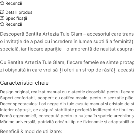
Recenzii
Detalii produs
Specificații
Recenzii
Descoperă Bentita Artezia Tule Glam – accesoriul care trans
o invitație de a păși cu încredere în lumea subtilă a feminităț
specială, iar fiecare apariție – o amprentă de neuitat asupra c
Cu Bentita Artezia Tule Glam, fiecare femeie se simte protago
zi obișnuită în care vrei să-ți oferi un strop de răsfăț, aceas
Caracteristici cheie
Design original, realizat manual cu o atenție deosebită pentru fiecare 
Suport confortabil, acoperit cu catifea moale, pentru o senzație plă
Decor spectaculos: flori negre din tule cusute manual și cristale de st
Interior căptușit, ce asigură stabilitate perfectă indiferent de tipul co
Formă ergonomică, concepută pentru a nu jena în spatele urechilor și
Mărime universală, potrivită oricărui tip de fizionomie și adaptabilă ori
Beneficii & mod de utilizare: