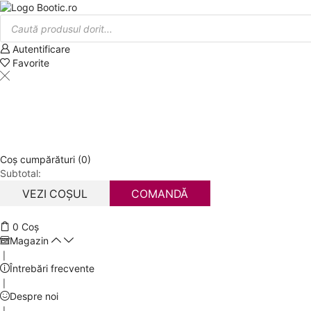
Products
search
Autentificare
Favorite
Coș cumpărături (0)
Subtotal:
VEZI COȘUL
COMANDĂ
0
Coș
Magazin
❘
Întrebări frecvente
❘
Despre noi
❘