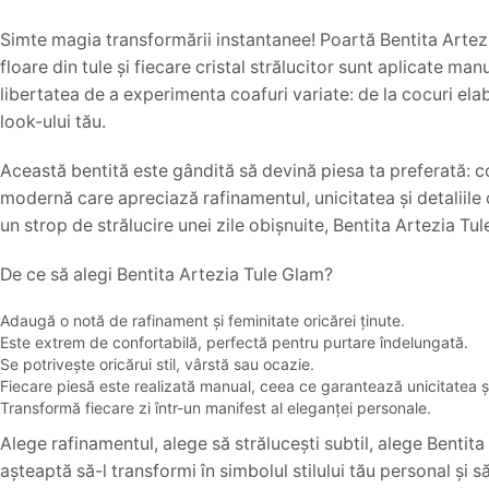
Simte magia transformării instantanee! Poartă Bentita Artezia
floare din tule și fiecare cristal strălucitor sunt aplicate ma
libertatea de a experimenta coafuri variate: de la cocuri elab
look-ului tău.
Această bentită este gândită să devină piesa ta preferată: co
modernă care apreciază rafinamentul, unicitatea și detaliile 
un strop de strălucire unei zile obișnuite, Bentita Artezia Tul
De ce să alegi Bentita Artezia Tule Glam?
Adaugă o notă de rafinament și feminitate oricărei ținute.
Este extrem de confortabilă, perfectă pentru purtare îndelungată.
Se potrivește oricărui stil, vârstă sau ocazie.
Fiecare piesă este realizată manual, ceea ce garantează unicitatea și
Transformă fiecare zi într-un manifest al eleganței personale.
Alege rafinamentul, alege să strălucești subtil, alege Bentita
așteaptă să-l transformi în simbolul stilului tău personal și s