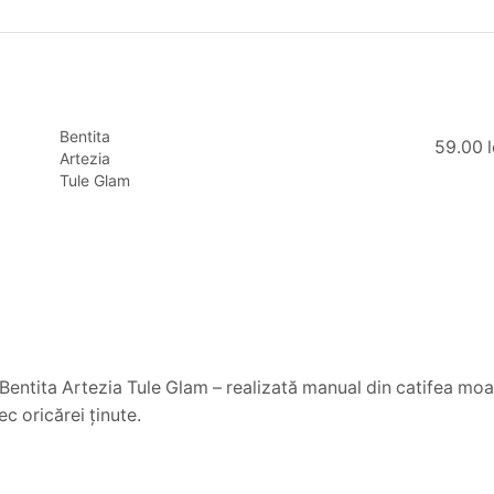
Bentita
59.00
Artezia
Tule Glam
entita Artezia Tule Glam – realizată manual din catifea moale,
c oricărei ținute.