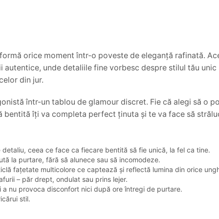
formă orice moment într-o poveste de eleganță rafinată. Ace
ii autentice, unde detaliile fine vorbesc despre stilul tău uni
elor din jur.
nistă într-un tablou de glamour discret. Fie că alegi să o por
tă bentită îți va completa perfect ținuta și te va face să străl
detaliu, ceea ce face ca fiecare bentită să fie unică, la fel ca tine.
cută la purtare, fără să alunece sau să incomodeze.
iclă fațetate multicolore ce captează și reflectă lumina din orice ungh
afurii – păr drept, ondulat sau prins lejer.
 a nu provoca disconfort nici după ore întregi de purtare.
cărui stil.