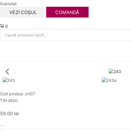
Subtotal:
VEZI COȘUL
COMANDĂ
0
Products
search
Cod produs:
crt07
1 în stoc
59.00
lei
Cantitate