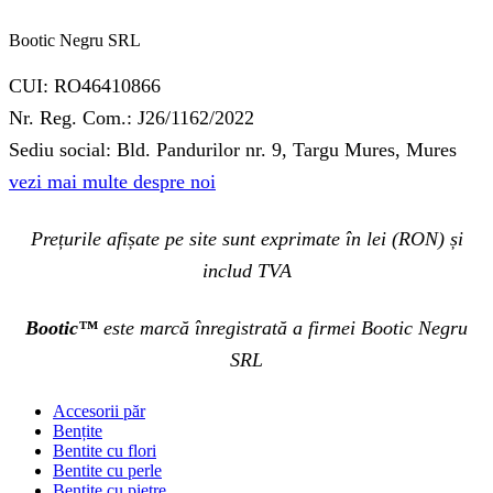
Bootic Negru SRL
CUI: RO46410866
Nr. Reg. Com.: J26/1162/2022
Sediu social: Bld. Pandurilor nr. 9, Targu Mures, Mures
vezi mai multe despre noi
Prețurile afișate pe site sunt exprimate în lei (RON) și
includ TVA
Bootic™
este marcă înregistrată a firmei Bootic Negru
SRL
Accesorii păr
Bențite
Bentite cu flori
Bentite cu perle
Bentite cu pietre