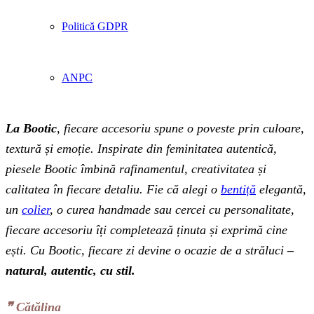
Politică GDPR
ANPC
La Bootic
, fiecare accesoriu spune o poveste prin culoare,
textură și emoție. Inspirate din feminitatea autentică,
piesele Bootic îmbină rafinamentul, creativitatea și
calitatea în fiecare detaliu. Fie că alegi o
bentiță
elegantă,
un
colier
, o curea handmade sau cercei cu personalitate,
fiecare accesoriu îți completează ținuta și exprimă cine
ești. Cu Bootic, fiecare zi devine o ocazie de a străluci
–
natural, autentic, cu stil.
❞‬ Cătălina