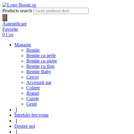
Products search
Autentificare
Favorite
0
Coș
Magazin
Bentite
Bentite cu perle
Bentite cu pietre
Bentite cu flori
Bentite Baby
Cercei
Accesorii par
Coliere
Bratari
Curele
Genti
❘
Întrebări frecvente
❘
Despre noi
❘