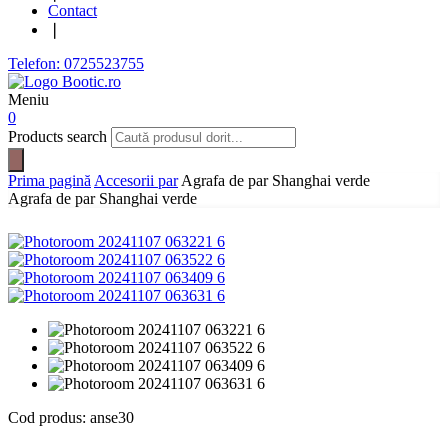
Contact
❘
Telefon: 0725523755
Meniu
0
Products search
Prima pagină
Accesorii par
Agrafa de par Shanghai verde
Agrafa de par Shanghai verde
Cod produs:
anse30