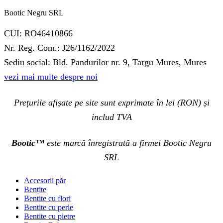
Bootic Negru SRL
CUI: RO46410866
Nr. Reg. Com.: J26/1162/2022
Sediu social: Bld. Pandurilor nr. 9, Targu Mures, Mures
vezi mai multe despre noi
Prețurile afișate pe site sunt exprimate în lei (RON) și
includ TVA
Bootic™
este marcă înregistrată a firmei Bootic Negru
SRL
Accesorii păr
Bențite
Bentite cu flori
Bentite cu perle
Bentite cu pietre