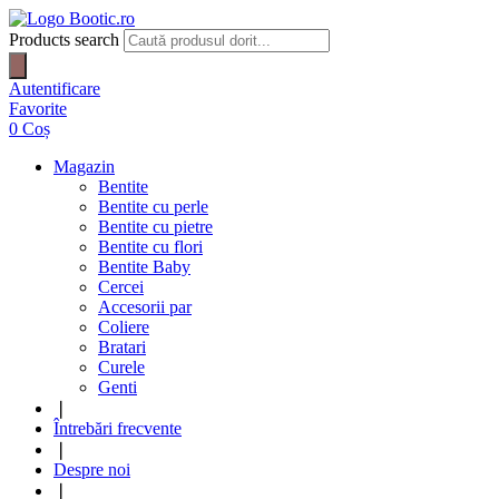
Products search
Autentificare
Favorite
0
Coș
Magazin
Bentite
Bentite cu perle
Bentite cu pietre
Bentite cu flori
Bentite Baby
Cercei
Accesorii par
Coliere
Bratari
Curele
Genti
❘
Întrebări frecvente
❘
Despre noi
❘