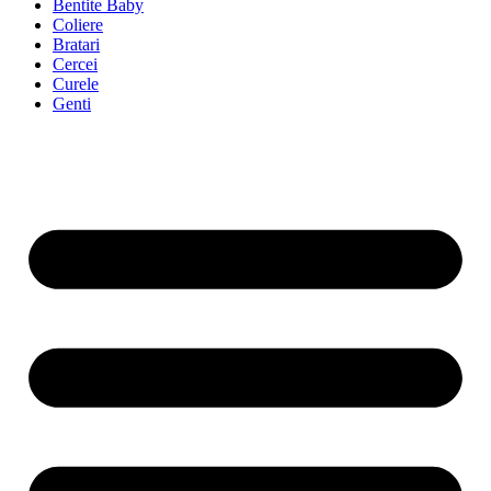
Bentite Baby
Coliere
Bratari
Cercei
Curele
Genti