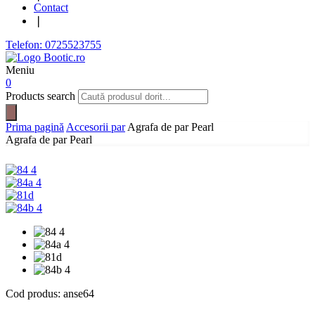
Contact
❘
Telefon: 0725523755
Meniu
0
Products search
Prima pagină
Accesorii par
Agrafa de par Pearl
Agrafa de par Pearl
Cod produs:
anse64