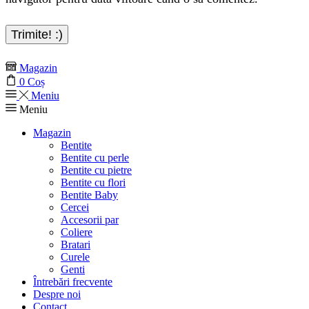
Magazin
0
Coș
Meniu
Meniu
Magazin
Bentite
Bentite cu perle
Bentite cu pietre
Bentite cu flori
Bentite Baby
Cercei
Accesorii par
Coliere
Bratari
Curele
Genti
Întrebări frecvente
Despre noi
Contact