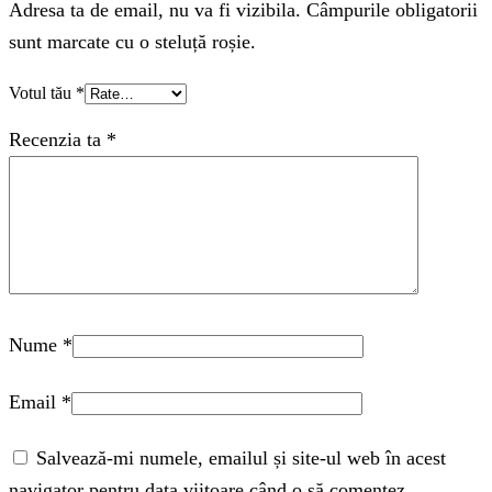
Adresa ta de email, nu va fi vizibila. Câmpurile obligatorii
sunt marcate cu o steluță roșie.
Votul tău
*
Recenzia ta
*
Nume
*
Email
*
Salvează-mi numele, emailul și site-ul web în acest
navigator pentru data viitoare când o să comentez.