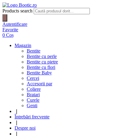
Products search
Autentificare
Favorite
0
Coș
Magazin
Bentite
Bentite cu perle
Bentite cu pietre
Bentite cu flori
Bentite Baby
Cercei
Accesorii par
Coliere
Bratari
Curele
Genti
❘
Întrebări frecvente
❘
Despre noi
❘