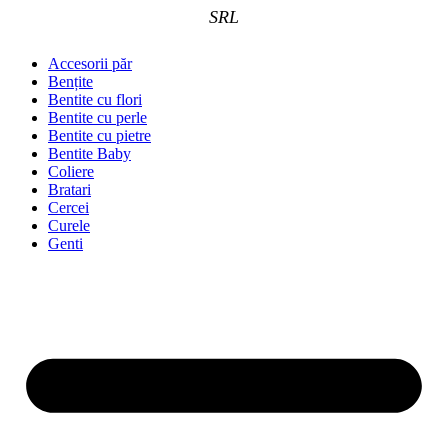
SRL
Accesorii păr
Bențite
Bentite cu flori
Bentite cu perle
Bentite cu pietre
Bentite Baby
Coliere
Bratari
Cercei
Curele
Genti