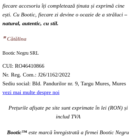
fiecare accesoriu îți completează ținuta și exprimă cine
ești. Cu Bootic, fiecare zi devine o ocazie de a străluci
–
natural, autentic, cu stil.
❞‬ Cătălina
Bootic Negru SRL
CUI: RO46410866
Nr. Reg. Com.: J26/1162/2022
Sediu social: Bld. Pandurilor nr. 9, Targu Mures, Mures
vezi mai multe despre noi
Prețurile afișate pe site sunt exprimate în lei (RON) și
includ TVA
Bootic™
este marcă înregistrată a firmei Bootic Negru