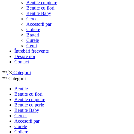
Bentite cu pietre
Bentite cu flori
Bentite Baby
Cercei
Accesorii par
Coliere
Bratari
Curele
Genti
Întrebări frecvente
Despre noi
Contact
Categorii
Categorii
Bentite
Bentite cu flori
Bentite cu pietre
Bentite cu perle
Bentite Baby
Cercei
Accesorii par
Curele
Coliere