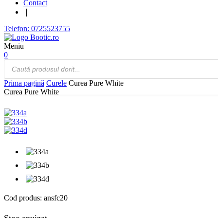
Contact
❘
Telefon: 0725523755
Meniu
0
Products
search
Prima pagină
Curele
Curea Pure White
Curea Pure White
Cod produs:
ansfc20