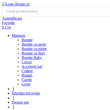
Products
search
Autentificare
Favorite
0
Coș
Magazin
Bentite
Bentite cu perle
Bentite cu pietre
Bentite cu flori
Bentite Baby
Cercei
Accesorii par
Coliere
Bratari
Curele
Genti
❘
Întrebări frecvente
❘
Despre noi
❘