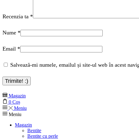
Recenzia ta
*
Nume
*
Email
*
Salvează-mi numele, emailul și site-ul web în acest navi
Magazin
0
Coș
Meniu
Meniu
Magazin
Bentite
Bentite cu perle