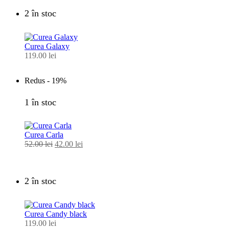
2 în stoc
Curea Galaxy
119.00
lei
Redus -
19%
1 în stoc
Curea Carla
52.00
lei
Prețul
42.00
lei
Prețul
inițial
curent
a
este:
fost:
42.00 lei.
2 în stoc
52.00 lei.
Curea Candy black
119.00
lei