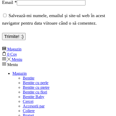
Email
*
Salvează-mi numele, emailul și site-ul web în acest
navigator pentru data viitoare când o să comentez.
Magazin
0
Coș
Meniu
Meniu
Magazin
Bentite
Bentite cu perle
Bentite cu pietre
Bentite cu flori
Bentite Baby
Cercei
Accesorii par
Coliere
Bratari