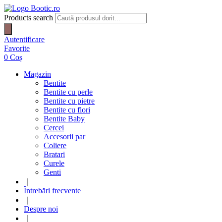
Products search
Autentificare
Favorite
0
Coș
Magazin
Bentite
Bentite cu perle
Bentite cu pietre
Bentite cu flori
Bentite Baby
Cercei
Accesorii par
Coliere
Bratari
Curele
Genti
❘
Întrebări frecvente
❘
Despre noi
❘