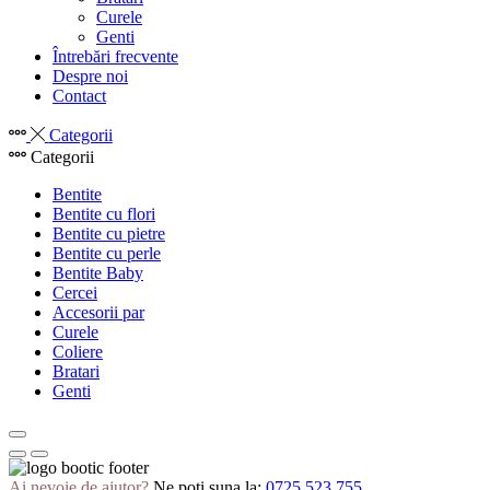
Curele
Genti
Întrebări frecvente
Despre noi
Contact
Categorii
Categorii
Bentite
Bentite cu flori
Bentite cu pietre
Bentite cu perle
Bentite Baby
Cercei
Accesorii par
Curele
Coliere
Bratari
Genti
Ai nevoie de ajutor?
Ne poți suna la:
0725 523 755