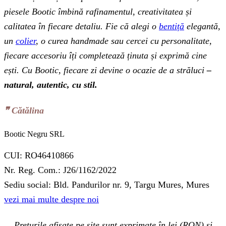
piesele Bootic îmbină rafinamentul, creativitatea și
calitatea în fiecare detaliu. Fie că alegi o
bentiță
elegantă,
un
colier
, o curea handmade sau cercei cu personalitate,
fiecare accesoriu îți completează ținuta și exprimă cine
ești. Cu Bootic, fiecare zi devine o ocazie de a străluci
–
natural, autentic, cu stil.
❞‬ Cătălina
Bootic Negru SRL
CUI: RO46410866
Nr. Reg. Com.: J26/1162/2022
Sediu social: Bld. Pandurilor nr. 9, Targu Mures, Mures
vezi mai multe despre noi
Prețurile afișate pe site sunt exprimate în lei (RON) și