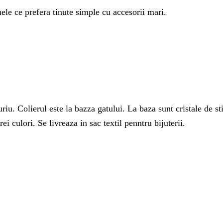
nele ce prefera tinute simple cu accesorii mari.
riu. Colierul este la bazza gatului. La baza sunt cristale de st
ei culori. Se livreaza in sac textil penntru bijuterii.