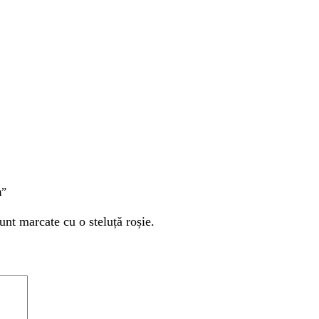
m”
unt marcate cu o steluță roșie.