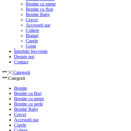
Bentite cu pietre
Bentite cu flori
Bentite Baby
Cercei
Accesorii par
Coliere
Bratari
Curele
Genti
Întrebări frecvente
Despre noi
Contact
Categorii
Categorii
Bentite
Bentite cu flori
Bentite cu pietre
Bentite cu perle
Bentite Baby
Cercei
Accesorii par
Curele
Coliere