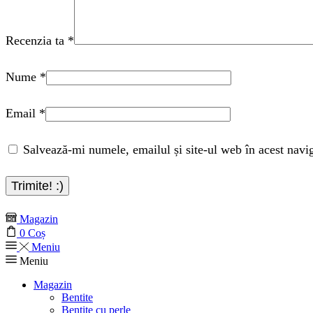
Recenzia ta
*
Nume
*
Email
*
Salvează-mi numele, emailul și site-ul web în acest navi
Magazin
0
Coș
Meniu
Meniu
Magazin
Bentite
Bentite cu perle