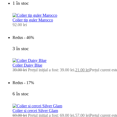
1 în stoc
Colier tip guler Marocco
92.00
lei
Redus -
46%
3 în stoc
Colier Daisy Blue
39.00
lei
Prețul inițial a fost: 39.00 lei.
21.00
lei
Prețul curent este
Redus -
17%
6 în stoc
Colier si cercei Silver Glam
69.00
lei
Prețul inițial a fost: 69.00 lei.
57.00
lei
Prețul curent este