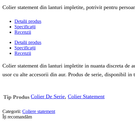
Colier statement din lanturi impletite, potrivit pentru persoa
Detalii produs
Specificații
Recenzii
Detalii produs
Specificații
Recenzii
Colier statement din lanturi impletite in nuanta discreta de au
usor cu alte accesorii din aur. Produs de serie, disponibil in tr
Colier De Serie
,
Colier Statement
Tip Produs
Categorii:
Coliere statement
Îți recomandăm