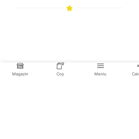
0
Magazin
Coș
Meniu
Cat