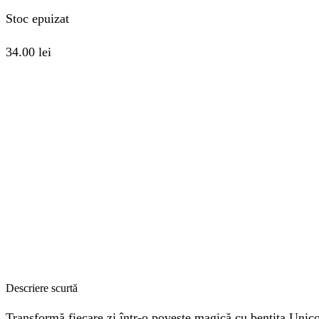
Stoc epuizat
34.00
lei
Descriere scurtă
Transformă fiecare zi într-o poveste magică cu bentita Unicor