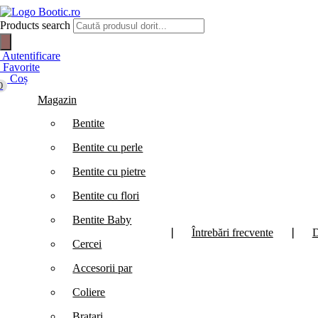
Products search
Autentificare
Favorite
Coș
0
Magazin
Bentite
Bentite cu perle
Bentite cu pietre
Bentite cu flori
Bentite Baby
❘
Întrebări frecvente
❘
D
Cercei
Accesorii par
Coliere
Bratari