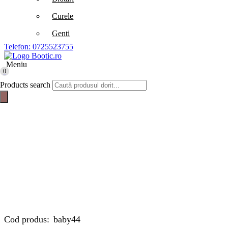
Curele
Genti
Telefon: 0725523755
Meniu
0
Products search
Cod produs:
baby44