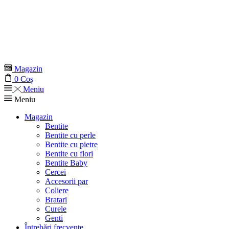
Magazin
0
Coș
Meniu
Meniu
Magazin
Bentite
Bentite cu perle
Bentite cu pietre
Bentite cu flori
Bentite Baby
Cercei
Accesorii par
Coliere
Bratari
Curele
Genti
Întrebări frecvente