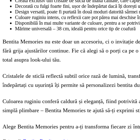
Creată exclusiv din cristale de sticlă de înaltă calitate, care capt
Decorată cu fulgi foarte fini, ușor de îndepărtat dacă îți dorești
Design versatil, poate fi purtată în două moduri datorită sârmei 
Culoare ruginiu intens, cu reflexii care pot părea mai deschise î
Disponibilă în mai multe variante de culoare, pentru a se potrivi 
Mărime universală – 38 cm, ideală pentru orice tip de coafură
Bentita Memories nu este doar un accesoriu, ci o invitație de 
fără grija ajustărilor continue. Fie că alegi să o porți ca pe 
total asupra look-ului tău.
Cristalele de sticlă reflectă subtil orice rază de lumină, tran
îndepărtați cu ușurință îți permite să personalizezi bentita du
Culoarea ruginiu conferă caldură și eleganță, fiind potrivită 
simplă plimbare – Bentita Memories te ajută să-ți exprimi st
Alege Bentita Memories pentru a-ți transforma fiecare zi într