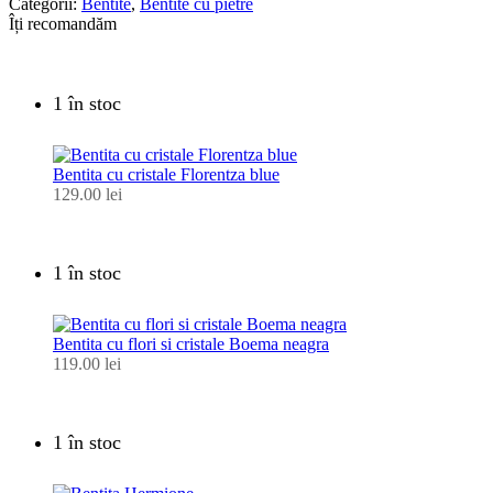
Categorii:
Bentite
,
Bentite cu pietre
Îți recomandăm
1 în stoc
Bentita cu cristale Florentza blue
129.00
lei
1 în stoc
Bentita cu flori si cristale Boema neagra
119.00
lei
1 în stoc