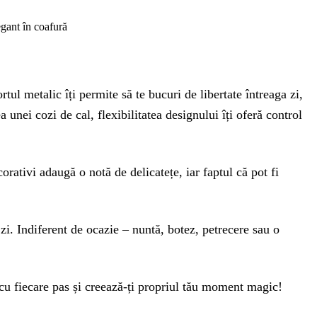
egant în coafură
tul metalic îți permite să te bucuri de libertate întreaga zi,
a unei cozi de cal, flexibilitatea designului îți oferă control
corativi adaugă o notă de delicatețe, iar faptul că pot fi
 zi. Indiferent de ocazie – nuntă, botez, petrecere sau o
e cu fiecare pas și creează-ți propriul tău moment magic!