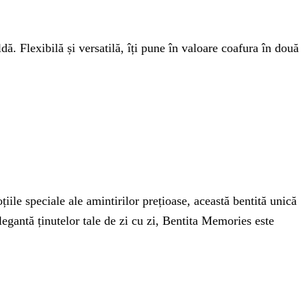
ă. Flexibilă și versatilă, îți pune în valoare coafura în două
le speciale ale amintirilor prețioase, această bentită unică
legantă ținutelor tale de zi cu zi, Bentita Memories este