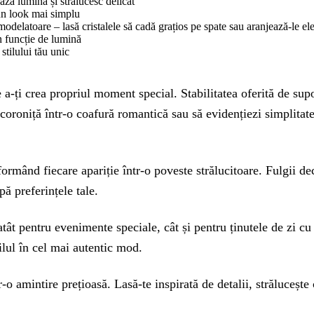
ează lumina și strălucesc delicat
 un look mai simplu
modelatoare – lasă cristalele să cadă grațios pe spate sau aranjează-le el
n funcție de lumină
stilului tău unic
a-ți crea propriul moment special. Stabilitatea oferită de supor
o coroniță într-o coafură romantică sau să evidențiezi simplitate
sformând fiecare apariție într-o poveste strălucitoare. Fulgii de
pă preferințele tale.
atât pentru evenimente speciale, cât și pentru ținutele de zi cu
ilul în cel mai autentic mod.
-o amintire prețioasă. Lasă-te inspirată de detalii, străluceșt