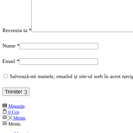
Recenzia ta
*
Nume
*
Email
*
Salvează-mi numele, emailul și site-ul web în acest navi
Magazin
0
Coș
Meniu
Meniu