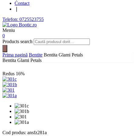
Contact
❘
Telefon: 0725523755
Meniu
0
Products search
Prima pagină
Bentite
Bentita Glami Petals
Bentita Glami Petals
Redus
16%
Cod produs:
ansfz281a