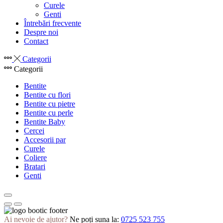
Curele
Genti
Întrebări frecvente
Despre noi
Contact
Categorii
Categorii
Bentite
Bentite cu flori
Bentite cu pietre
Bentite cu perle
Bentite Baby
Cercei
Accesorii par
Curele
Coliere
Bratari
Genti
Ai nevoie de ajutor?
Ne poți suna la:
0725 523 755