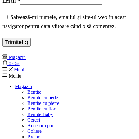
Email
*
Salvează-mi numele, emailul și site-ul web în acest
navigator pentru data viitoare când o să comentez.
Magazin
0
Coș
Meniu
Meniu
Magazin
Bentite
Bentite cu perle
Bentite cu pietre
Bentite cu flori
Bentite Baby
Cercei
Accesorii par
Coliere
Bratari