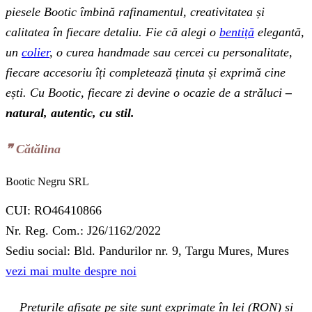
piesele Bootic îmbină rafinamentul, creativitatea și
calitatea în fiecare detaliu. Fie că alegi o
bentiță
elegantă,
un
colier
, o curea handmade sau cercei cu personalitate,
fiecare accesoriu îți completează ținuta și exprimă cine
ești. Cu Bootic, fiecare zi devine o ocazie de a străluci
–
natural, autentic, cu stil.
❞‬ Cătălina
Bootic Negru SRL
CUI: RO46410866
Nr. Reg. Com.: J26/1162/2022
Sediu social: Bld. Pandurilor nr. 9, Targu Mures, Mures
vezi mai multe despre noi
Prețurile afișate pe site sunt exprimate în lei (RON) și