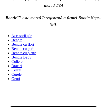
includ TVA
Bootic™
este marcă înregistrată a firmei Bootic Negru
SRL
Accesorii păr
Bențite
Bentite cu flori
Bentite cu perle
Bentite cu pietre
Bentite Baby
Coliere
Bratari
Cercei
Curele
Genti