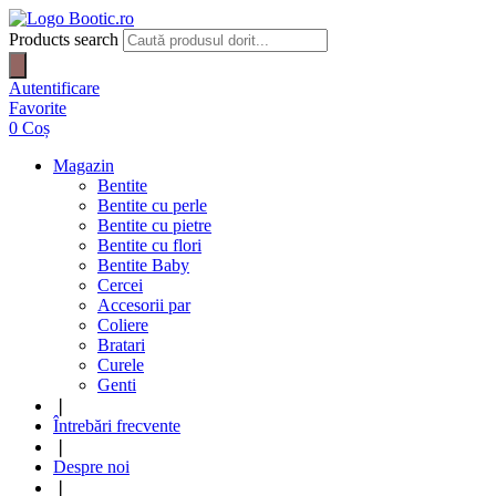
Products search
Autentificare
Favorite
0
Coș
Magazin
Bentite
Bentite cu perle
Bentite cu pietre
Bentite cu flori
Bentite Baby
Cercei
Accesorii par
Coliere
Bratari
Curele
Genti
❘
Întrebări frecvente
❘
Despre noi
❘