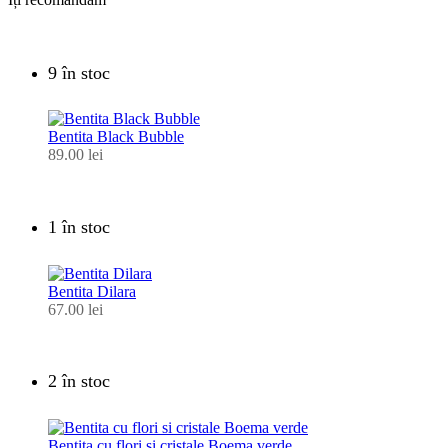
9 în stoc
Bentita Black Bubble
89.00
lei
1 în stoc
Bentita Dilara
67.00
lei
2 în stoc
Bentita cu flori si cristale Boema verde