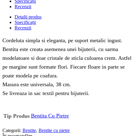
Specificații
Recenzii
Detalii produs
Specificații
Recenzii
Cordeluta simpla si eleganta, pe suport metalic ingust.
Bentita este creata asemenea unei bijuterii, cu sarma
modelatoare si doar cristale de sticla culoarea crem. Astfel
pe margine sunt formate flori. Fiecare floare in parte se
poate modela pe coafura.
Masura este universala, 38 cm.
Se livreaza in sac textil pentru bijuterii.
Bentita Cu Pietre
Tip Produs
Categorii:
Bentite
,
Bentite cu pietre
Îți recomandăm