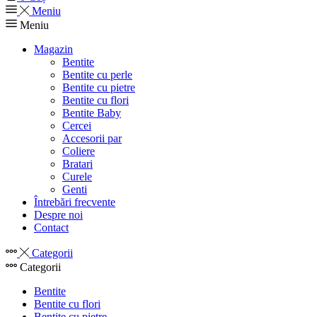
Meniu
Meniu
Magazin
Bentite
Bentite cu perle
Bentite cu pietre
Bentite cu flori
Bentite Baby
Cercei
Accesorii par
Coliere
Bratari
Curele
Genti
Întrebări frecvente
Despre noi
Contact
Categorii
Categorii
Bentite
Bentite cu flori
Bentite cu pietre