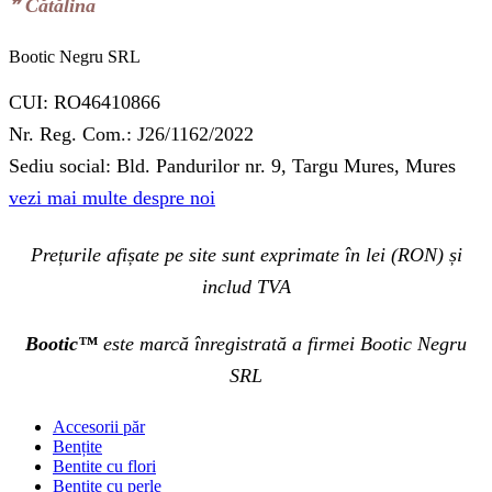
❞‬ Cătălina
Bootic Negru SRL
CUI: RO46410866
Nr. Reg. Com.: J26/1162/2022
Sediu social: Bld. Pandurilor nr. 9, Targu Mures, Mures
vezi mai multe despre noi
Prețurile afișate pe site sunt exprimate în lei (RON) și
includ TVA
Bootic™
este marcă înregistrată a firmei Bootic Negru
SRL
Accesorii păr
Bențite
Bentite cu flori
Bentite cu perle