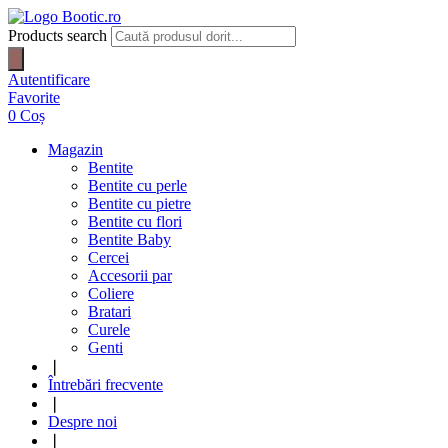
Products search
Autentificare
Favorite
0
Coș
Magazin
Bentite
Bentite cu perle
Bentite cu pietre
Bentite cu flori
Bentite Baby
Cercei
Accesorii par
Coliere
Bratari
Curele
Genti
❘
Întrebări frecvente
❘
Despre noi
❘