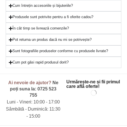
Cum întrețin accesoriile și bijuteriile?
Produsele sunt potrivite pentru a fi oferite cadou?
În cât timp se livrează comenzile?
Pot returna un produs dacă nu mi se potrivește?
Sunt fotografiile produselor conforme cu produsele livrate?
Cum pot găsi rapid produsul dorit?
Urmărește-ne și fii primul
Ai nevoie de ajutor?
Ne
care află oferte!
poți suna la:
0725 523
755
Luni - Vineri: 10:00 - 17:00
Sâmbătă - Duminică: 11:30
- 15:00