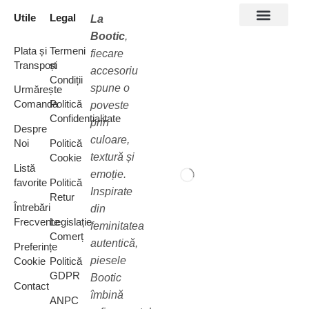
Utile
Legal
La
Bootic
,
Accesorii păr
Bentite cu flori
Bentite cu perle
Bentite cu pietre
Bentite Baby
Plata și
Termeni
fiecare
Transport
și
accesoriu
Condiții
spune o
Urmărește
Comanda
Politică
poveste
Confidențialitate
prin
Despre
culoare,
Noi
Politică
textură și
Cookie
Listă
emoție.
favorite
Politică
Inspirate
Retur
Întrebări
din
Frecvente
Legislație
feminitatea
Comerț
autentică,
Preferințe
piesele
Cookie
Politică
GDPR
Bootic
Contact
îmbină
ANPC