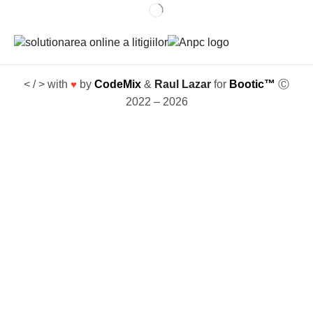
< / > with
♥
by
CodeMix
&
Raul Lazar
for
Bootic™
Ⓒ
2022 – 2026