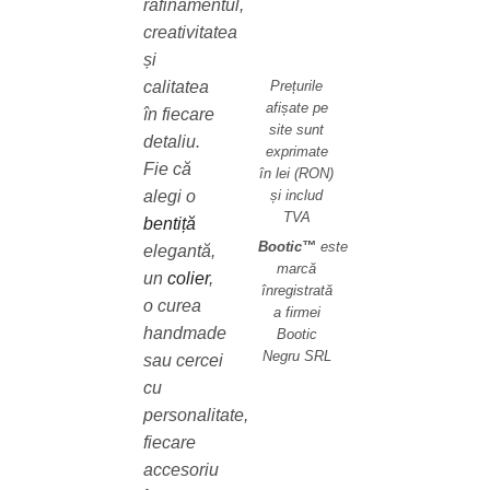
rafinamentul,
creativitatea
și
Prețurile
calitatea
afișate pe
în fiecare
site sunt
detaliu.
exprimate
Fie că
în lei (RON)
și includ
alegi o
TVA
bentiță
Bootic™
este
elegantă,
marcă
un
colier
,
înregistrată
o curea
a firmei
handmade
Bootic
Negru SRL
sau cercei
cu
personalitate,
fiecare
accesoriu