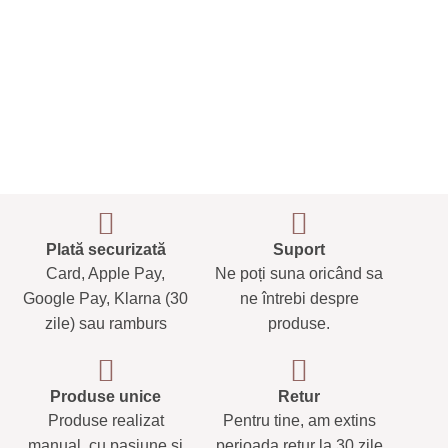
Plată securizată
Suport
Card, Apple Pay,
Ne poți suna oricând sa
Google Pay, Klarna (30
ne întrebi despre
zile) sau ramburs
produse.
Produse unice
Retur
Produse realizat
Pentru tine, am extins
manual, cu pasiune și
perioada retur la 30 zile