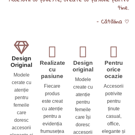
tine.
– Cătălina ♡
Design
Realizate
Design
Pentru
Original
cu
original
orice
Modele
pasiune
ocazie
Modele
cerate cu
Fiecare
Accesorii
create cu
atenție
produs
potrivite
atenție
pentru
este creat
pentru
pentru
femeile
cu atenție
ținute
femeile
care
pentru a
casual,
care își
doresc
evidenția
office,
doresc
accesorii
frumusețea
elegante și
accesorii