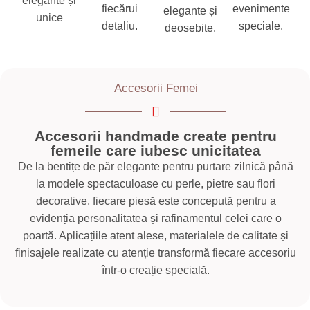
elegante și
fiecărui
evenimente
elegante și
unice
detaliu.
speciale.
deosebite.
Accesorii Femei
Accesorii handmade create pentru
femeile care iubesc unicitatea
De la bentițe de păr elegante pentru purtare zilnică până
la modele spectaculoase cu perle, pietre sau flori
decorative, fiecare piesă este concepută pentru a
evidenția personalitatea și rafinamentul celei care o
poartă. Aplicațiile atent alese, materialele de calitate și
finisajele realizate cu atenție transformă fiecare accesoriu
într-o creație specială.