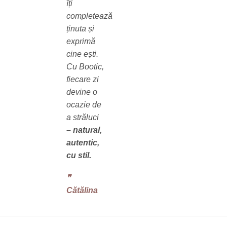
îți
completează
ținuta și
exprimă
cine ești.
Cu Bootic,
fiecare zi
devine o
ocazie de
a străluci
– natural,
autentic,
cu stil.
❞‬
Cătălina